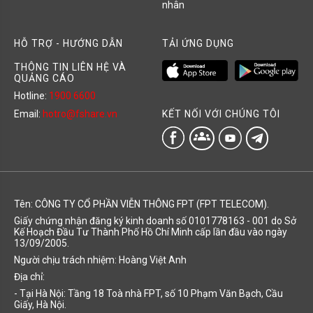
nhân
HỖ TRỢ - HƯỚNG DẪN
TẢI ỨNG DỤNG
THÔNG TIN LIÊN HỆ VÀ
QUẢNG CÁO
Hotline:
1900 6600
KẾT NỐI VỚI CHÚNG TÔI
Email:
hotro@fshare.vn
groups
Tên: CÔNG TY CỔ PHẦN VIỄN THÔNG FPT (FPT TELECOM).
Giấy chứng nhận đăng ký kinh doanh số 0101778163 - 001 do Sở
Kế Hoạch Đầu Tư Thành Phố Hồ Chí Minh cấp lần đầu vào ngày
13/09/2005.
Người chịu trách nhiệm: Hoàng Việt Anh
Địa chỉ:
- Tại Hà Nội: Tầng 18 Toà nhà FPT, số 10 Phạm Văn Bạch, Cầu
Giấy, Hà Nội.