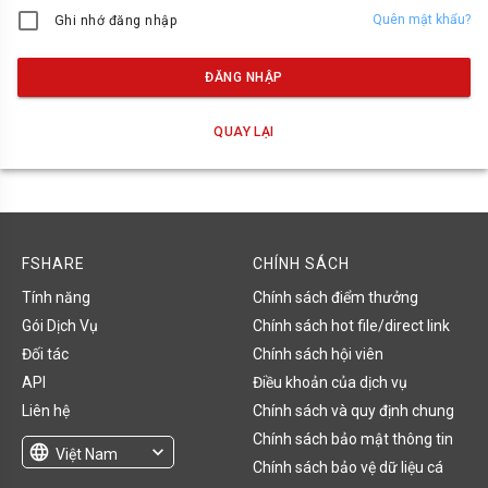
Quên mật khẩu?
Ghi nhớ đăng nhập
ĐĂNG NHẬP
QUAY LẠI
FSHARE
CHÍNH SÁCH
Tính năng
Chính sách điểm thưởng
Gói Dịch Vụ
Chính sách hot file/direct link
Đối tác
Chính sách hội viên
API
Điều khoản của dịch vụ
Liên hệ
Chính sách và quy định chung
Chính sách bảo mật thông tin
language
expand_more
Việt Nam
Chính sách bảo vệ dữ liệu cá
English