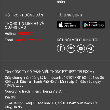
nhân
HỖ TRỢ - HƯỚNG DẪN
TẢI ỨNG DỤNG
THÔNG TIN LIÊN HỆ VÀ
QUẢNG CÁO
Hotline:
1900 6600
KẾT NỐI VỚI CHÚNG TÔI
Email:
hotro@fshare.vn
groups
Tên: CÔNG TY CỔ PHẦN VIỄN THÔNG FPT (FPT TELECOM).
Giấy chứng nhận đăng ký kinh doanh số 0101778163 - 001 do Sở
Kế Hoạch Đầu Tư Thành Phố Hồ Chí Minh cấp lần đầu vào ngày
13/09/2005.
Người chịu trách nhiệm: Hoàng Việt Anh
Địa chỉ:
- Tại Hà Nội: Tầng 18 Toà nhà FPT, số 10 Phạm Văn Bạch, Cầu
Giấy, Hà Nội.