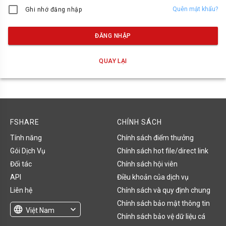
Quên mật khẩu?
Ghi nhớ đăng nhập
ĐĂNG NHẬP
QUAY LẠI
FSHARE
CHÍNH SÁCH
Tính năng
Chính sách điểm thưởng
Gói Dịch Vụ
Chính sách hot file/direct link
Đối tác
Chính sách hội viên
API
Điều khoản của dịch vụ
Liên hệ
Chính sách và quy định chung
Chính sách bảo mật thông tin
language
expand_more
Việt Nam
Chính sách bảo vệ dữ liệu cá
English