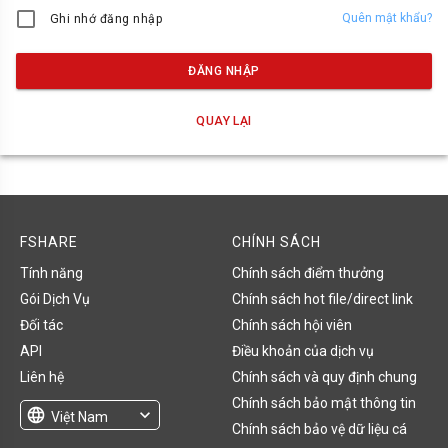
Quên mật khẩu?
Ghi nhớ đăng nhập
ĐĂNG NHẬP
QUAY LẠI
FSHARE
CHÍNH SÁCH
Tính năng
Chính sách điểm thưởng
Gói Dịch Vụ
Chính sách hot file/direct link
Đối tác
Chính sách hội viên
API
Điều khoản của dịch vụ
Liên hệ
Chính sách và quy định chung
Chính sách bảo mật thông tin
language
expand_more
Việt Nam
Chính sách bảo vệ dữ liệu cá
English