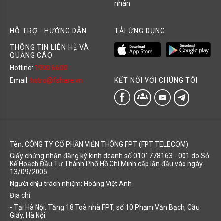
nhân
HỖ TRỢ - HƯỚNG DẪN
TẢI ỨNG DỤNG
THÔNG TIN LIÊN HỆ VÀ
QUẢNG CÁO
Hotline:
1900 6600
KẾT NỐI VỚI CHÚNG TÔI
Email:
hotro@fshare.vn
groups
Tên: CÔNG TY CỔ PHẦN VIỄN THÔNG FPT (FPT TELECOM).
Giấy chứng nhận đăng ký kinh doanh số 0101778163 - 001 do Sở
Kế Hoạch Đầu Tư Thành Phố Hồ Chí Minh cấp lần đầu vào ngày
13/09/2005.
Người chịu trách nhiệm: Hoàng Việt Anh
Địa chỉ:
- Tại Hà Nội: Tầng 18 Toà nhà FPT, số 10 Phạm Văn Bạch, Cầu
Giấy, Hà Nội.