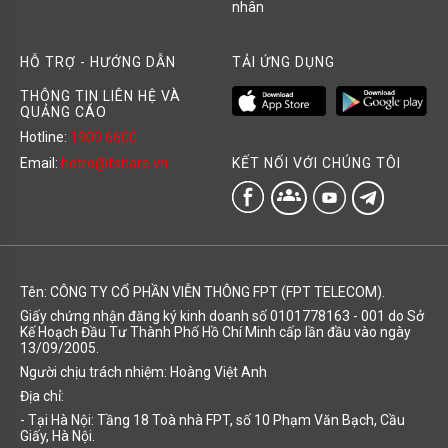
nhân
HỖ TRỢ - HƯỚNG DẪN
TẢI ỨNG DỤNG
THÔNG TIN LIÊN HỆ VÀ
QUẢNG CÁO
Hotline:
1900 6600
KẾT NỐI VỚI CHÚNG TÔI
Email:
hotro@fshare.vn
groups
Tên: CÔNG TY CỔ PHẦN VIỄN THÔNG FPT (FPT TELECOM).
Giấy chứng nhận đăng ký kinh doanh số 0101778163 - 001 do Sở
Kế Hoạch Đầu Tư Thành Phố Hồ Chí Minh cấp lần đầu vào ngày
13/09/2005.
Người chịu trách nhiệm: Hoàng Việt Anh
Địa chỉ:
- Tại Hà Nội: Tầng 18 Toà nhà FPT, số 10 Phạm Văn Bạch, Cầu
Giấy, Hà Nội.