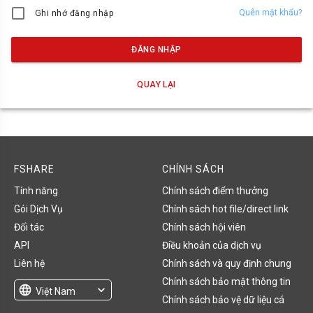
Quên mật khẩu?
Ghi nhớ đăng nhập
ĐĂNG NHẬP
QUAY LẠI
FSHARE
CHÍNH SÁCH
Tính năng
Chính sách điểm thưởng
Gói Dịch Vụ
Chính sách hot file/direct link
Đối tác
Chính sách hội viên
API
Điều khoản của dịch vụ
Liên hệ
Chính sách và quy định chung
Chính sách bảo mật thông tin
language
expand_more
Việt Nam
Chính sách bảo vệ dữ liệu cá
English