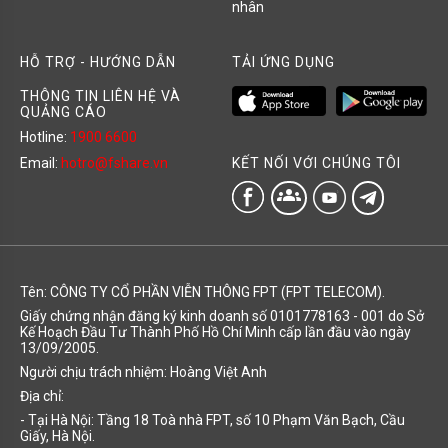
nhân
HỖ TRỢ - HƯỚNG DẪN
TẢI ỨNG DỤNG
THÔNG TIN LIÊN HỆ VÀ
QUẢNG CÁO
Hotline:
1900 6600
KẾT NỐI VỚI CHÚNG TÔI
Email:
hotro@fshare.vn
groups
Tên: CÔNG TY CỔ PHẦN VIỄN THÔNG FPT (FPT TELECOM).
Giấy chứng nhận đăng ký kinh doanh số 0101778163 - 001 do Sở
Kế Hoạch Đầu Tư Thành Phố Hồ Chí Minh cấp lần đầu vào ngày
13/09/2005.
Người chịu trách nhiệm: Hoàng Việt Anh
Địa chỉ:
- Tại Hà Nội: Tầng 18 Toà nhà FPT, số 10 Phạm Văn Bạch, Cầu
Giấy, Hà Nội.