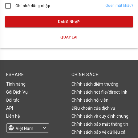
Quên mật khẩu?
Ghi nhớ đăng nhập
ĐĂNG NHẬP
QUAY LẠI
FSHARE
CHÍNH SÁCH
Tính năng
Chính sách điểm thưởng
Gói Dịch Vụ
Chính sách hot file/direct link
Đối tác
Chính sách hội viên
API
Điều khoản của dịch vụ
Liên hệ
Chính sách và quy định chung
Chính sách bảo mật thông tin
language
expand_more
Việt Nam
Chính sách bảo vệ dữ liệu cá
English