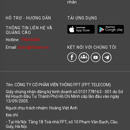
nhân
HỖ TRỢ - HƯỚNG DẪN
TẢI ỨNG DỤNG
THÔNG TIN LIÊN HỆ VÀ
QUẢNG CÁO
Hotline:
1900 6600
KẾT NỐI VỚI CHÚNG TÔI
Email:
hotro@fshare.vn
groups
Tên: CÔNG TY CỔ PHẦN VIỄN THÔNG FPT (FPT TELECOM).
Giấy chứng nhận đăng ký kinh doanh số 0101778163 - 001 do Sở
Kế Hoạch Đầu Tư Thành Phố Hồ Chí Minh cấp lần đầu vào ngày
13/09/2005.
Người chịu trách nhiệm: Hoàng Việt Anh
Địa chỉ:
- Tại Hà Nội: Tầng 18 Toà nhà FPT, số 10 Phạm Văn Bạch, Cầu
Giấy, Hà Nội.