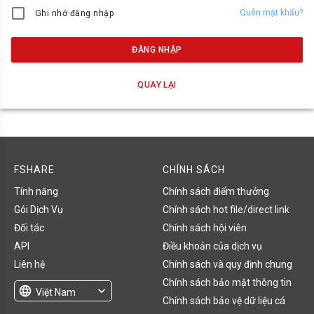
Quên mật khẩu?
Ghi nhớ đăng nhập
ĐĂNG NHẬP
QUAY LẠI
FSHARE
CHÍNH SÁCH
Tính năng
Chính sách điểm thưởng
Gói Dịch Vụ
Chính sách hot file/direct link
Đối tác
Chính sách hội viên
API
Điều khoản của dịch vụ
Liên hệ
Chính sách và quy định chung
Chính sách bảo mật thông tin
language
expand_more
Việt Nam
Chính sách bảo vệ dữ liệu cá
English