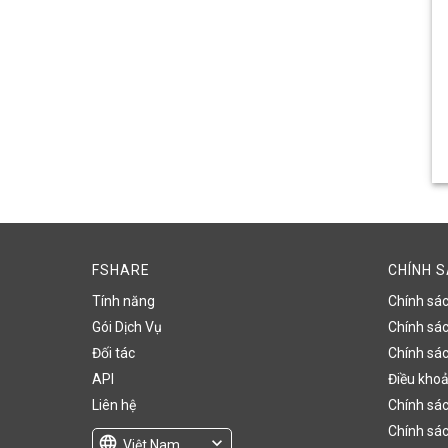
FSHARE
CHÍNH 
Tính năng
Chính sá
Gói Dịch Vụ
Chính sách
Đối tác
Chính sác
API
Điều khoả
Liên hệ
Chính sác
Chính sác
language
expand_more
Việt Nam