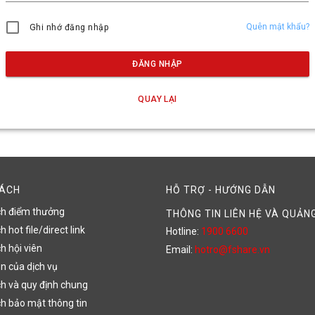
Quên mật khẩu?
Ghi nhớ đăng nhập
ĐĂNG NHẬP
QUAY LẠI
SÁCH
HỖ TRỢ - HƯỚNG DẪN
ch điểm thưởng
THÔNG TIN LIÊN HỆ VÀ QUẢN
 hot file/direct link
Hotline:
1900 6600
h hội viên
Email:
hotro@fshare.vn
n của dịch vụ
h và quy định chung
h bảo mật thông tin