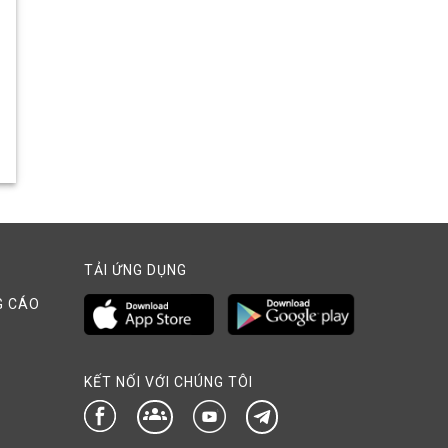
TẢI ỨNG DỤNG
G CÁO
KẾT NỐI VỚI CHÚNG TÔI
groups