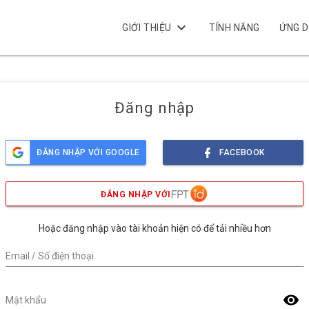
keyboard_arrow_down
GIỚI THIỆU
TÍNH NĂNG
ỨNG 
Đăng nhập
ĐĂNG NHẬP VỚI GOOGLE
FACEBOOK
ĐĂNG NHẬP VỚI
Hoặc đăng nhập vào tài khoản hiện có để tải nhiều hơn
Email / Số điện thoại
visibility
Mật khẩu