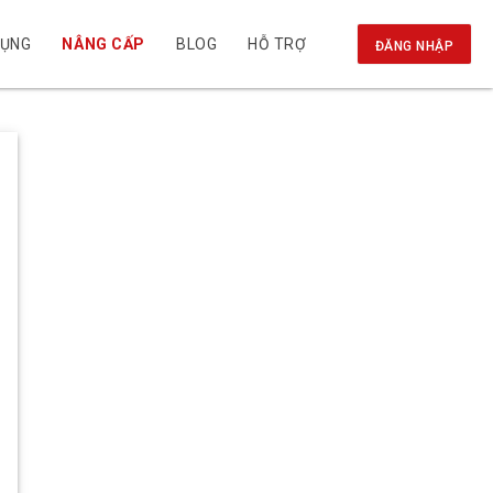
DỤNG
NÂNG CẤP
BLOG
HỖ TRỢ
ĐĂNG NHẬP