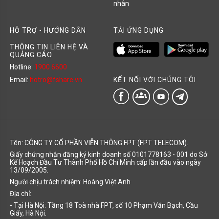
nhân
HỖ TRỢ - HƯỚNG DẪN
TẢI ỨNG DỤNG
THÔNG TIN LIÊN HỆ VÀ
QUẢNG CÁO
Hotline:
1900 6600
KẾT NỐI VỚI CHÚNG TÔI
Email:
hotro@fshare.vn
groups
Tên: CÔNG TY CỔ PHẦN VIỄN THÔNG FPT (FPT TELECOM).
Giấy chứng nhận đăng ký kinh doanh số 0101778163 - 001 do Sở
Kế Hoạch Đầu Tư Thành Phố Hồ Chí Minh cấp lần đầu vào ngày
13/09/2005.
Người chịu trách nhiệm: Hoàng Việt Anh
Địa chỉ:
- Tại Hà Nội: Tầng 18 Toà nhà FPT, số 10 Phạm Văn Bạch, Cầu
Giấy, Hà Nội.