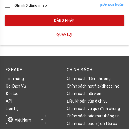
Quên mật khẩu?
Ghi nhớ đăng nhập
ĐĂNG NHẬP
QUAY LẠI
FSHARE
CHÍNH SÁCH
Tính năng
Chính sách điểm thưởng
Gói Dịch Vụ
Chính sách hot file/direct link
Đối tác
Chính sách hội viên
API
Điều khoản của dịch vụ
Liên hệ
Chính sách và quy định chung
Chính sách bảo mật thông tin
language
expand_more
Việt Nam
Chính sách bảo vệ dữ liệu cá
English