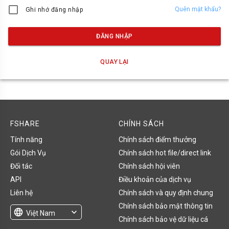
Quên mật khẩu?
Ghi nhớ đăng nhập
ĐĂNG NHẬP
QUAY LẠI
FSHARE
CHÍNH SÁCH
Tính năng
Chính sách điểm thưởng
Gói Dịch Vụ
Chính sách hot file/direct link
Đối tác
Chính sách hội viên
API
Điều khoản của dịch vụ
Liên hệ
Chính sách và quy định chung
Chính sách bảo mật thông tin
language
expand_more
Việt Nam
Chính sách bảo vệ dữ liệu cá
English