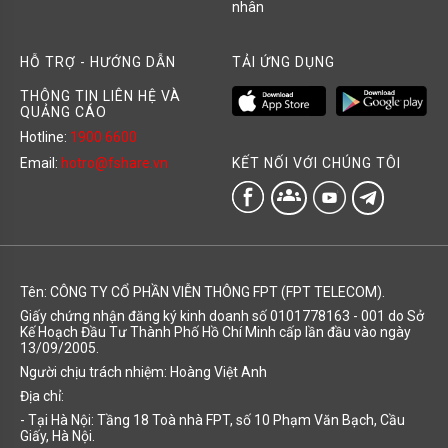
nhân
HỖ TRỢ - HƯỚNG DẪN
TẢI ỨNG DỤNG
THÔNG TIN LIÊN HỆ VÀ
QUẢNG CÁO
Hotline:
1900 6600
KẾT NỐI VỚI CHÚNG TÔI
Email:
hotro@fshare.vn
groups
Tên: CÔNG TY CỔ PHẦN VIỄN THÔNG FPT (FPT TELECOM).
Giấy chứng nhận đăng ký kinh doanh số 0101778163 - 001 do Sở
Kế Hoạch Đầu Tư Thành Phố Hồ Chí Minh cấp lần đầu vào ngày
13/09/2005.
Người chịu trách nhiệm: Hoàng Việt Anh
Địa chỉ:
- Tại Hà Nội: Tầng 18 Toà nhà FPT, số 10 Phạm Văn Bạch, Cầu
Giấy, Hà Nội.