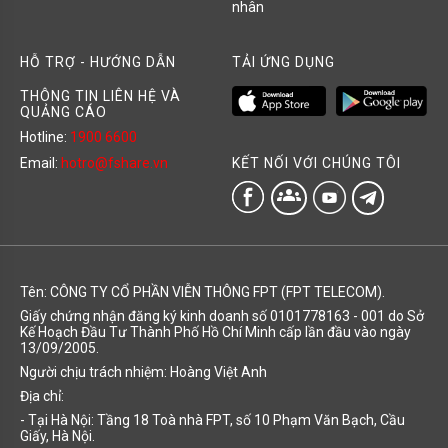
nhân
HỖ TRỢ - HƯỚNG DẪN
TẢI ỨNG DỤNG
THÔNG TIN LIÊN HỆ VÀ
QUẢNG CÁO
Hotline:
1900 6600
KẾT NỐI VỚI CHÚNG TÔI
Email:
hotro@fshare.vn
groups
Tên: CÔNG TY CỔ PHẦN VIỄN THÔNG FPT (FPT TELECOM).
Giấy chứng nhận đăng ký kinh doanh số 0101778163 - 001 do Sở
Kế Hoạch Đầu Tư Thành Phố Hồ Chí Minh cấp lần đầu vào ngày
13/09/2005.
Người chịu trách nhiệm: Hoàng Việt Anh
Địa chỉ:
- Tại Hà Nội: Tầng 18 Toà nhà FPT, số 10 Phạm Văn Bạch, Cầu
Giấy, Hà Nội.