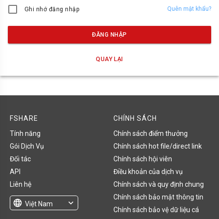
Quên mật khẩu?
Ghi nhớ đăng nhập
ĐĂNG NHẬP
QUAY LẠI
FSHARE
CHÍNH SÁCH
Tính năng
Chính sách điểm thưởng
Gói Dịch Vụ
Chính sách hot file/direct link
Đối tác
Chính sách hội viên
API
Điều khoản của dịch vụ
Liên hệ
Chính sách và quy định chung
Chính sách bảo mật thông tin
language
expand_more
Việt Nam
Chính sách bảo vệ dữ liệu cá
English