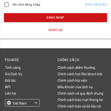
Quên mật khẩu?
Ghi nhớ đăng nhập
ĐĂNG NHẬP
QUAY LẠI
FSHARE
CHÍNH SÁCH
Tính năng
Chính sách điểm thưởng
Gói Dịch Vụ
Chính sách hot file/direct link
Đối tác
Chính sách hội viên
API
Điều khoản của dịch vụ
Liên hệ
Chính sách và quy định chung
Chính sách bảo mật thông tin
language
expand_more
Việt Nam
Chính sách bảo vệ dữ liệu cá
English