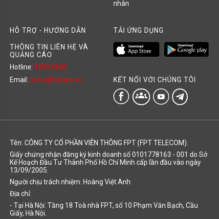
nhân
HỖ TRỢ - HƯỚNG DẪN
TẢI ỨNG DỤNG
THÔNG TIN LIÊN HỆ VÀ
QUẢNG CÁO
Hotline:
1900 6600
KẾT NỐI VỚI CHÚNG TÔI
Email:
hotro@fshare.vn
groups
Tên: CÔNG TY CỔ PHẦN VIỄN THÔNG FPT (FPT TELECOM).
Giấy chứng nhận đăng ký kinh doanh số 0101778163 - 001 do Sở
Kế Hoạch Đầu Tư Thành Phố Hồ Chí Minh cấp lần đầu vào ngày
13/09/2005.
Người chịu trách nhiệm: Hoàng Việt Anh
Địa chỉ:
- Tại Hà Nội: Tầng 18 Toà nhà FPT, số 10 Phạm Văn Bạch, Cầu
Giấy, Hà Nội.