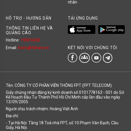
nhân
HỖ TRỢ - HƯỚNG DẪN
TẢI ỨNG DỤNG
THÔNG TIN LIÊN HỆ VÀ
QUẢNG CÁO
Hotline:
1900 6600
KẾT NỐI VỚI CHÚNG TÔI
Email:
hotro@fshare.vn
groups
Tên: CÔNG TY CỔ PHẦN VIỄN THÔNG FPT (FPT TELECOM).
Giấy chứng nhận đăng ký kinh doanh số 0101778163 - 001 do Sở
Kế Hoạch Đầu Tư Thành Phố Hồ Chí Minh cấp lần đầu vào ngày
13/09/2005.
Người chịu trách nhiệm: Hoàng Việt Anh
Địa chỉ:
- Tại Hà Nội: Tầng 18 Toà nhà FPT, số 10 Phạm Văn Bạch, Cầu
Giấy, Hà Nội.