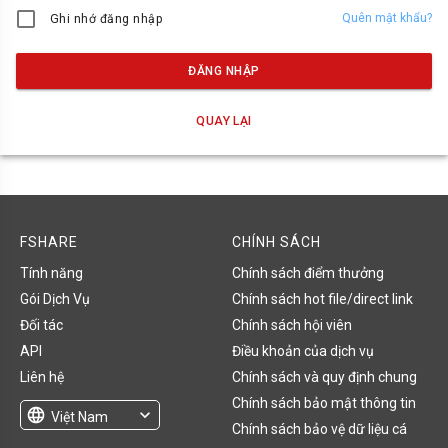
Quên mật khẩu?
Ghi nhớ đăng nhập
ĐĂNG NHẬP
QUAY LẠI
FSHARE
CHÍNH SÁCH
Tính năng
Chính sách điểm thưởng
Gói Dịch Vụ
Chính sách hot file/direct link
Đối tác
Chính sách hội viên
API
Điều khoản của dịch vụ
Liên hệ
Chính sách và quy định chung
Chính sách bảo mật thông tin
language
expand_more
Việt Nam
Chính sách bảo vệ dữ liệu cá
English