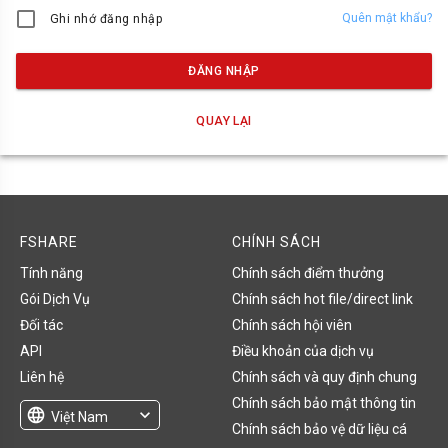
Quên mật khẩu?
Ghi nhớ đăng nhập
ĐĂNG NHẬP
QUAY LẠI
FSHARE
CHÍNH SÁCH
Tính năng
Chính sách điểm thưởng
Gói Dịch Vụ
Chính sách hot file/direct link
Đối tác
Chính sách hội viên
API
Điều khoản của dịch vụ
Liên hệ
Chính sách và quy định chung
Chính sách bảo mật thông tin
language
expand_more
Việt Nam
Chính sách bảo vệ dữ liệu cá
English