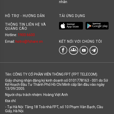
nhân
HỖ TRỢ - HƯỚNG DẪN
TẢI ỨNG DỤNG
THÔNG TIN LIÊN HỆ VÀ
QUẢNG CÁO
Hotline:
1900 6600
KẾT NỐI VỚI CHÚNG TÔI
Email:
hotro@fshare.vn
groups
Tên: CÔNG TY CỔ PHẦN VIỄN THÔNG FPT (FPT TELECOM).
Giấy chứng nhận đăng ký kinh doanh số 0101778163 - 001 do Sở
Kế Hoạch Đầu Tư Thành Phố Hồ Chí Minh cấp lần đầu vào ngày
13/09/2005.
Người chịu trách nhiệm: Hoàng Việt Anh
Địa chỉ:
- Tại Hà Nội: Tầng 18 Toà nhà FPT, số 10 Phạm Văn Bạch, Cầu
Giấy, Hà Nội.