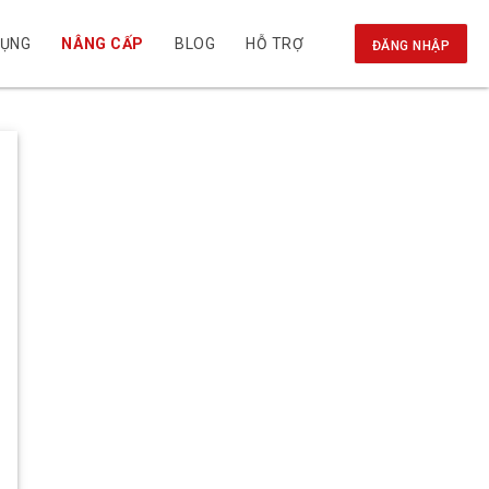
DỤNG
NÂNG CẤP
BLOG
HỖ TRỢ
ĐĂNG NHẬP