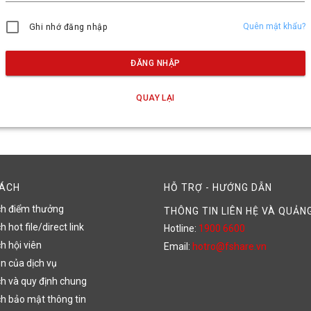
Quên mật khẩu?
Ghi nhớ đăng nhập
ĐĂNG NHẬP
QUAY LẠI
SÁCH
HỖ TRỢ - HƯỚNG DẪN
ch điểm thưởng
THÔNG TIN LIÊN HỆ VÀ QUẢN
 hot file/direct link
Hotline:
1900 6600
h hội viên
Email:
hotro@fshare.vn
n của dịch vụ
h và quy định chung
h bảo mật thông tin