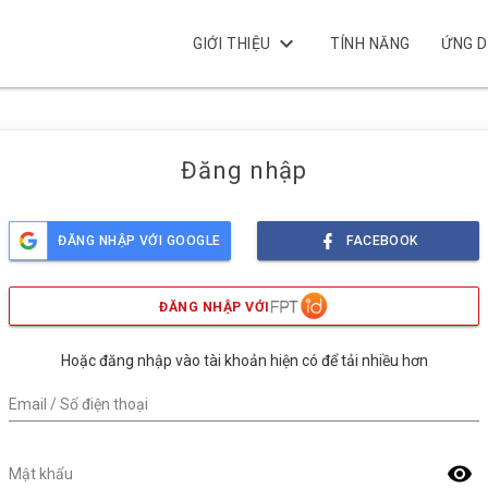
keyboard_arrow_down
GIỚI THIỆU
TÍNH NĂNG
ỨNG 
Đăng nhập
ĐĂNG NHẬP VỚI GOOGLE
FACEBOOK
ĐĂNG NHẬP VỚI
Hoặc đăng nhập vào tài khoản hiện có để tải nhiều hơn
Email / Số điện thoại
visibility
Mật khẩu