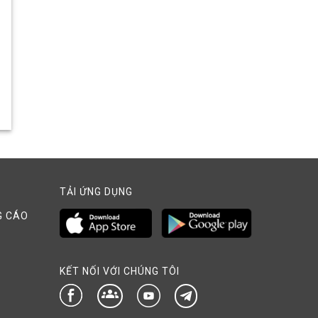
TẢI ỨNG DỤNG
G CÁO
KẾT NỐI VỚI CHÚNG TÔI
groups