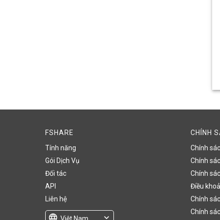
FSHARE
CHÍNH 
Tính năng
Chính sá
Gói Dịch Vụ
Chính sách
Đối tác
Chính sác
API
Điều khoả
Liên hệ
Chính sác
Chính sác
language
expand_more
Việt Nam