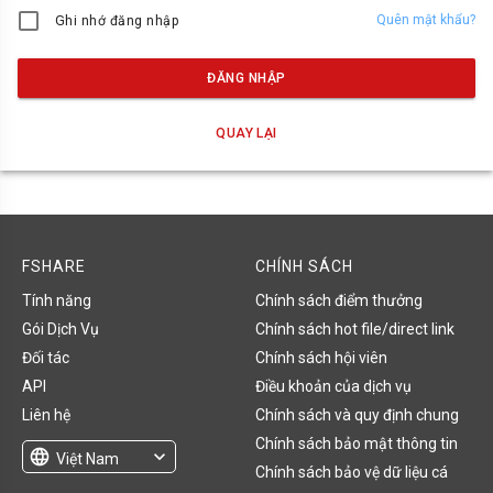
Quên mật khẩu?
Ghi nhớ đăng nhập
ĐĂNG NHẬP
QUAY LẠI
FSHARE
CHÍNH SÁCH
Tính năng
Chính sách điểm thưởng
Gói Dịch Vụ
Chính sách hot file/direct link
Đối tác
Chính sách hội viên
API
Điều khoản của dịch vụ
Liên hệ
Chính sách và quy định chung
Chính sách bảo mật thông tin
language
expand_more
Việt Nam
Chính sách bảo vệ dữ liệu cá
English