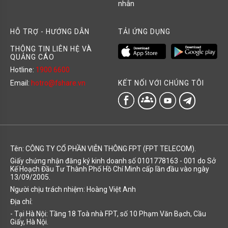
nhân
HỖ TRỢ - HƯỚNG DẪN
TẢI ỨNG DỤNG
THÔNG TIN LIÊN HỆ VÀ
QUẢNG CÁO
Hotline:
1900 6600
KẾT NỐI VỚI CHÚNG TÔI
Email:
hotro@fshare.vn
groups
Tên: CÔNG TY CỔ PHẦN VIỄN THÔNG FPT (FPT TELECOM).
Giấy chứng nhận đăng ký kinh doanh số 0101778163 - 001 do Sở
Kế Hoạch Đầu Tư Thành Phố Hồ Chí Minh cấp lần đầu vào ngày
13/09/2005.
Người chịu trách nhiệm: Hoàng Việt Anh
Địa chỉ:
- Tại Hà Nội: Tầng 18 Toà nhà FPT, số 10 Phạm Văn Bạch, Cầu
Giấy, Hà Nội.