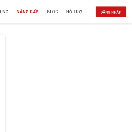
DỤNG
NÂNG CẤP
BLOG
HỖ TRỢ
ĐĂNG NHẬP