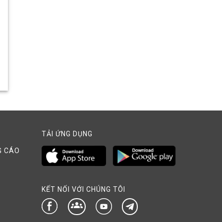
TẢI ỨNG DỤNG
G CÁO
KẾT NỐI VỚI CHÚNG TÔI
groups