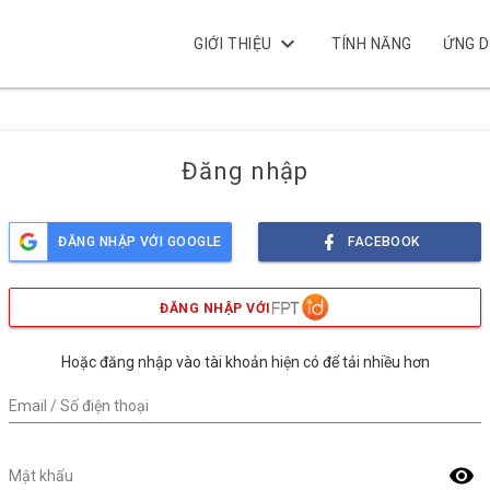
keyboard_arrow_down
GIỚI THIỆU
TÍNH NĂNG
ỨNG 
Đăng nhập
ĐĂNG NHẬP VỚI GOOGLE
FACEBOOK
ĐĂNG NHẬP VỚI
Hoặc đăng nhập vào tài khoản hiện có để tải nhiều hơn
Email / Số điện thoại
visibility
Mật khẩu