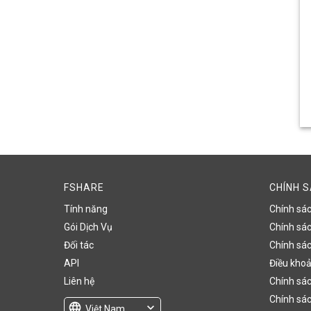
FSHARE
CHÍNH 
Tính năng
Chính sá
Gói Dịch Vụ
Chính sách
Đối tác
Chính sác
API
Điều khoả
Liên hệ
Chính sác
Chính sác
language
expand_more
Việt Nam