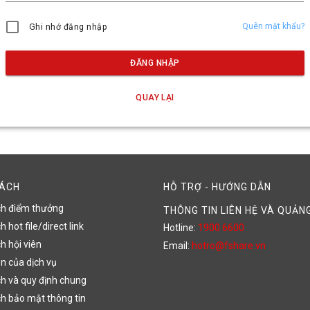
Quên mật khẩu?
Ghi nhớ đăng nhập
ĐĂNG NHẬP
QUAY LẠI
SÁCH
HỖ TRỢ - HƯỚNG DẪN
ch điểm thưởng
THÔNG TIN LIÊN HỆ VÀ QUẢN
 hot file/direct link
Hotline:
1900 6600
h hội viên
Email:
hotro@fshare.vn
n của dịch vụ
h và quy định chung
h bảo mật thông tin