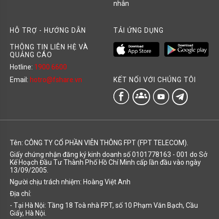
nhân
HỖ TRỢ - HƯỚNG DẪN
TẢI ỨNG DỤNG
THÔNG TIN LIÊN HỆ VÀ
QUẢNG CÁO
Hotline:
1900 6600
KẾT NỐI VỚI CHÚNG TÔI
Email:
hotro@fshare.vn
groups
Tên: CÔNG TY CỔ PHẦN VIỄN THÔNG FPT (FPT TELECOM).
Giấy chứng nhận đăng ký kinh doanh số 0101778163 - 001 do Sở
Kế Hoạch Đầu Tư Thành Phố Hồ Chí Minh cấp lần đầu vào ngày
13/09/2005.
Người chịu trách nhiệm: Hoàng Việt Anh
Địa chỉ:
- Tại Hà Nội: Tầng 18 Toà nhà FPT, số 10 Phạm Văn Bạch, Cầu
Giấy, Hà Nội.