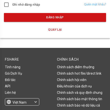
Quên mật khẩu?
Ghi nhớ đăng nhập
ĐĂNG NHẬP
QUAY LẠI
FSHARE
CHÍNH SÁCH
Tính năng
Chính sách điểm thưởng
Gói Dịch Vụ
Chính sách hot file/direct link
Đối tác
Chính sách hội viên
API
Điều khoản của dịch vụ
Liên hệ
Chính sách và quy định chung
Chính sách bảo mật thông tin
language
expand_more
Việt Nam
Chính sách bảo vệ dữ liệu cá
English