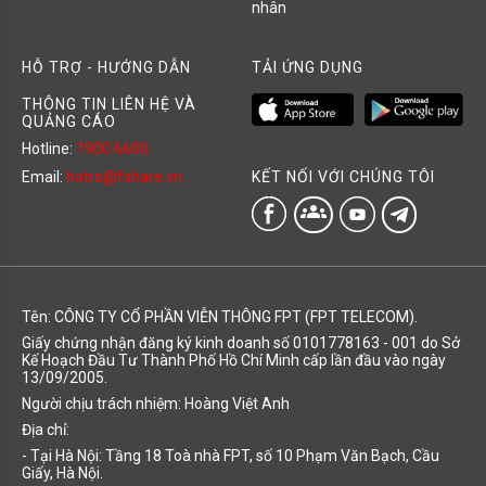
nhân
HỖ TRỢ - HƯỚNG DẪN
TẢI ỨNG DỤNG
THÔNG TIN LIÊN HỆ VÀ
QUẢNG CÁO
Hotline:
1900 6600
KẾT NỐI VỚI CHÚNG TÔI
Email:
hotro@fshare.vn
groups
Tên: CÔNG TY CỔ PHẦN VIỄN THÔNG FPT (FPT TELECOM).
Giấy chứng nhận đăng ký kinh doanh số 0101778163 - 001 do Sở
Kế Hoạch Đầu Tư Thành Phố Hồ Chí Minh cấp lần đầu vào ngày
13/09/2005.
Người chịu trách nhiệm: Hoàng Việt Anh
Địa chỉ:
- Tại Hà Nội: Tầng 18 Toà nhà FPT, số 10 Phạm Văn Bạch, Cầu
Giấy, Hà Nội.