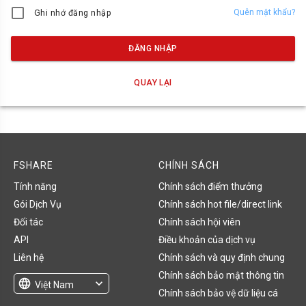
Quên mật khẩu?
Ghi nhớ đăng nhập
ĐĂNG NHẬP
QUAY LẠI
FSHARE
CHÍNH SÁCH
Tính năng
Chính sách điểm thưởng
Gói Dịch Vụ
Chính sách hot file/direct link
Đối tác
Chính sách hội viên
API
Điều khoản của dịch vụ
Liên hệ
Chính sách và quy định chung
Chính sách bảo mật thông tin
language
expand_more
Việt Nam
Chính sách bảo vệ dữ liệu cá
English