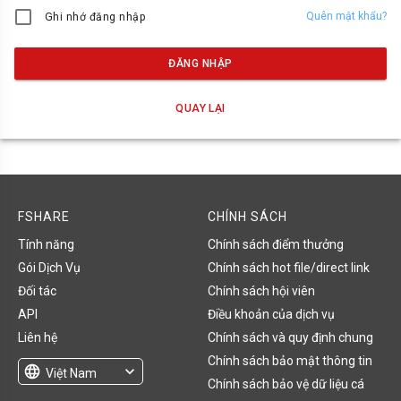
Quên mật khẩu?
Ghi nhớ đăng nhập
ĐĂNG NHẬP
QUAY LẠI
FSHARE
CHÍNH SÁCH
Tính năng
Chính sách điểm thưởng
Gói Dịch Vụ
Chính sách hot file/direct link
Đối tác
Chính sách hội viên
API
Điều khoản của dịch vụ
Liên hệ
Chính sách và quy định chung
Chính sách bảo mật thông tin
language
expand_more
Việt Nam
Chính sách bảo vệ dữ liệu cá
English