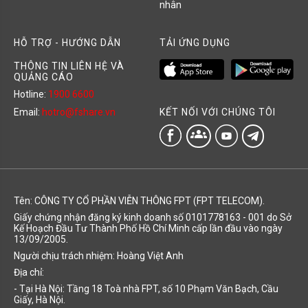
nhân
HỖ TRỢ - HƯỚNG DẪN
TẢI ỨNG DỤNG
THÔNG TIN LIÊN HỆ VÀ
QUẢNG CÁO
Hotline:
1900 6600
KẾT NỐI VỚI CHÚNG TÔI
Email:
hotro@fshare.vn
groups
Tên: CÔNG TY CỔ PHẦN VIỄN THÔNG FPT (FPT TELECOM).
Giấy chứng nhận đăng ký kinh doanh số 0101778163 - 001 do Sở
Kế Hoạch Đầu Tư Thành Phố Hồ Chí Minh cấp lần đầu vào ngày
13/09/2005.
Người chịu trách nhiệm: Hoàng Việt Anh
Địa chỉ:
- Tại Hà Nội: Tầng 18 Toà nhà FPT, số 10 Phạm Văn Bạch, Cầu
Giấy, Hà Nội.