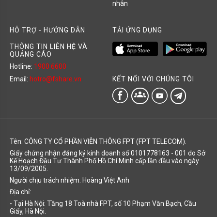
nhân
HỖ TRỢ - HƯỚNG DẪN
TẢI ỨNG DỤNG
THÔNG TIN LIÊN HỆ VÀ
QUẢNG CÁO
Hotline:
1900 6600
KẾT NỐI VỚI CHÚNG TÔI
Email:
hotro@fshare.vn
groups
Tên: CÔNG TY CỔ PHẦN VIỄN THÔNG FPT (FPT TELECOM).
Giấy chứng nhận đăng ký kinh doanh số 0101778163 - 001 do Sở
Kế Hoạch Đầu Tư Thành Phố Hồ Chí Minh cấp lần đầu vào ngày
13/09/2005.
Người chịu trách nhiệm: Hoàng Việt Anh
Địa chỉ:
- Tại Hà Nội: Tầng 18 Toà nhà FPT, số 10 Phạm Văn Bạch, Cầu
Giấy, Hà Nội.