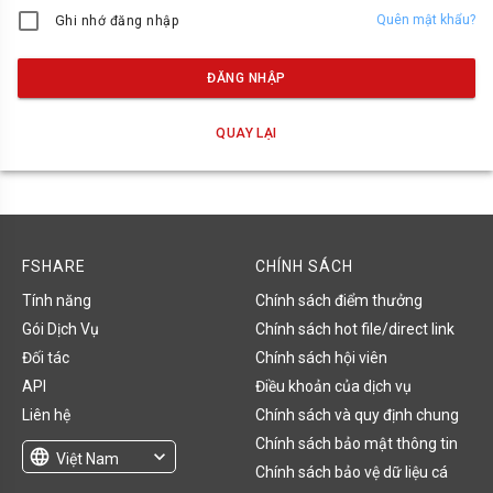
Quên mật khẩu?
Ghi nhớ đăng nhập
ĐĂNG NHẬP
QUAY LẠI
FSHARE
CHÍNH SÁCH
Tính năng
Chính sách điểm thưởng
Gói Dịch Vụ
Chính sách hot file/direct link
Đối tác
Chính sách hội viên
API
Điều khoản của dịch vụ
Liên hệ
Chính sách và quy định chung
Chính sách bảo mật thông tin
language
expand_more
Việt Nam
Chính sách bảo vệ dữ liệu cá
English