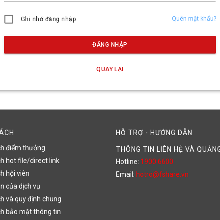
Quên mật khẩu?
Ghi nhớ đăng nhập
ĐĂNG NHẬP
QUAY LẠI
SÁCH
HỖ TRỢ - HƯỚNG DẪN
ch điểm thưởng
THÔNG TIN LIÊN HỆ VÀ QUẢN
 hot file/direct link
Hotline:
1900 6600
h hội viên
Email:
hotro@fshare.vn
n của dịch vụ
h và quy định chung
h bảo mật thông tin