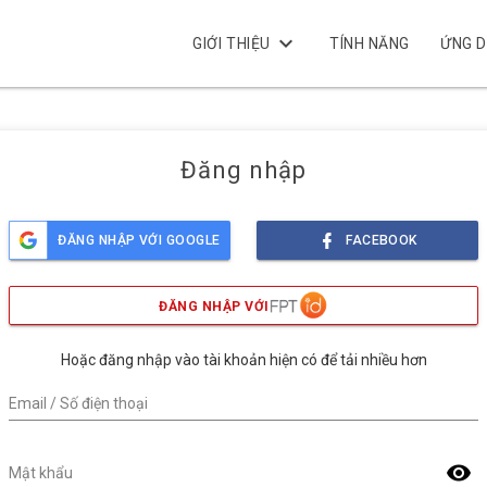
keyboard_arrow_down
GIỚI THIỆU
TÍNH NĂNG
ỨNG 
Đăng nhập
ĐĂNG NHẬP VỚI GOOGLE
FACEBOOK
ĐĂNG NHẬP VỚI
Hoặc đăng nhập vào tài khoản hiện có để tải nhiều hơn
Email / Số điện thoại
visibility
Mật khẩu