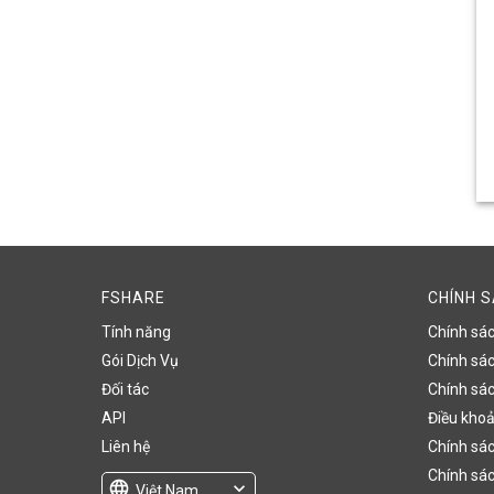
FSHARE
CHÍNH 
Tính năng
Chính sá
Gói Dịch Vụ
Chính sách
Đối tác
Chính sác
API
Điều khoả
Liên hệ
Chính sác
Chính sác
language
expand_more
Việt Nam