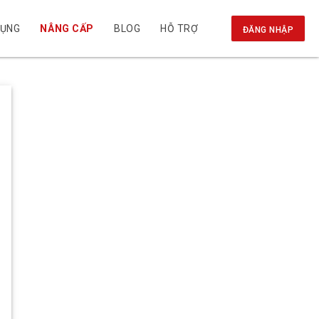
DỤNG
NÂNG CẤP
BLOG
HỖ TRỢ
ĐĂNG NHẬP