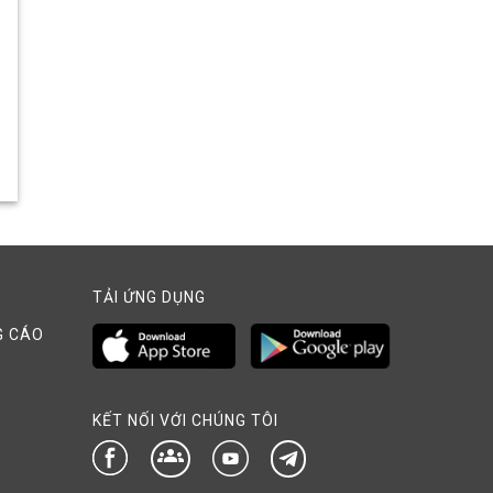
TẢI ỨNG DỤNG
G CÁO
KẾT NỐI VỚI CHÚNG TÔI
groups