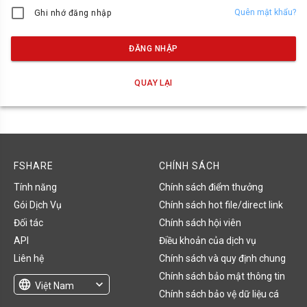
Quên mật khẩu?
Ghi nhớ đăng nhập
ĐĂNG NHẬP
QUAY LẠI
FSHARE
CHÍNH SÁCH
Tính năng
Chính sách điểm thưởng
Gói Dịch Vụ
Chính sách hot file/direct link
Đối tác
Chính sách hội viên
API
Điều khoản của dịch vụ
Liên hệ
Chính sách và quy định chung
Chính sách bảo mật thông tin
language
expand_more
Việt Nam
Chính sách bảo vệ dữ liệu cá
English