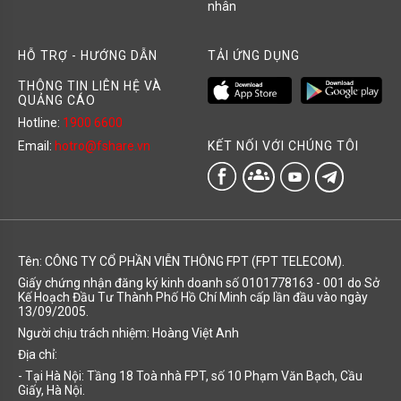
nhân
HỖ TRỢ - HƯỚNG DẪN
TẢI ỨNG DỤNG
THÔNG TIN LIÊN HỆ VÀ
QUẢNG CÁO
Hotline:
1900 6600
KẾT NỐI VỚI CHÚNG TÔI
Email:
hotro@fshare.vn
groups
Tên: CÔNG TY CỔ PHẦN VIỄN THÔNG FPT (FPT TELECOM).
Giấy chứng nhận đăng ký kinh doanh số 0101778163 - 001 do Sở
Kế Hoạch Đầu Tư Thành Phố Hồ Chí Minh cấp lần đầu vào ngày
13/09/2005.
Người chịu trách nhiệm: Hoàng Việt Anh
Địa chỉ:
- Tại Hà Nội: Tầng 18 Toà nhà FPT, số 10 Phạm Văn Bạch, Cầu
Giấy, Hà Nội.