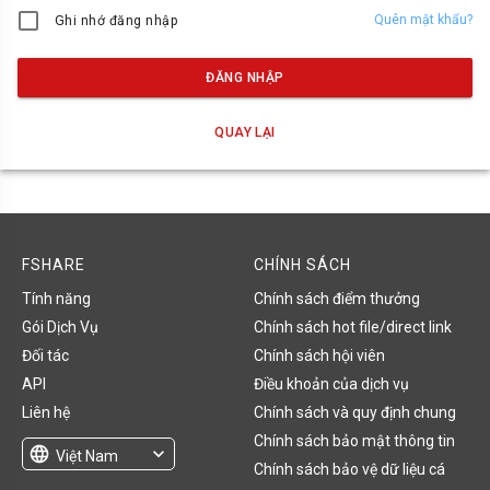
Quên mật khẩu?
Ghi nhớ đăng nhập
ĐĂNG NHẬP
QUAY LẠI
FSHARE
CHÍNH SÁCH
Tính năng
Chính sách điểm thưởng
Gói Dịch Vụ
Chính sách hot file/direct link
Đối tác
Chính sách hội viên
API
Điều khoản của dịch vụ
Liên hệ
Chính sách và quy định chung
Chính sách bảo mật thông tin
language
expand_more
Việt Nam
Chính sách bảo vệ dữ liệu cá
English