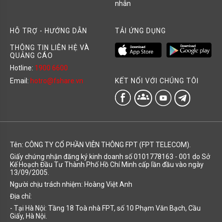
nhân
HỖ TRỢ - HƯỚNG DẪN
TẢI ỨNG DỤNG
THÔNG TIN LIÊN HỆ VÀ
QUẢNG CÁO
Hotline:
1900 6600
KẾT NỐI VỚI CHÚNG TÔI
Email:
hotro@fshare.vn
groups
Tên: CÔNG TY CỔ PHẦN VIỄN THÔNG FPT (FPT TELECOM).
Giấy chứng nhận đăng ký kinh doanh số 0101778163 - 001 do Sở
Kế Hoạch Đầu Tư Thành Phố Hồ Chí Minh cấp lần đầu vào ngày
13/09/2005.
Người chịu trách nhiệm: Hoàng Việt Anh
Địa chỉ:
- Tại Hà Nội: Tầng 18 Toà nhà FPT, số 10 Phạm Văn Bạch, Cầu
Giấy, Hà Nội.