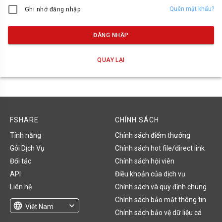
Quên mật khẩu?
Ghi nhớ đăng nhập
ĐĂNG NHẬP
QUAY LẠI
FSHARE
CHÍNH SÁCH
Tính năng
Chính sách điểm thưởng
Gói Dịch Vụ
Chính sách hot file/direct link
Đối tác
Chính sách hội viên
API
Điều khoản của dịch vụ
Liên hệ
Chính sách và quy định chung
Chính sách bảo mật thông tin
language
expand_more
Việt Nam
Chính sách bảo vệ dữ liệu cá
English