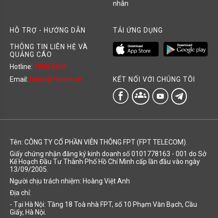
nhân
HỖ TRỢ - HƯỚNG DẪN
TẢI ỨNG DỤNG
THÔNG TIN LIÊN HỆ VÀ
QUẢNG CÁO
Hotline:
1900 6600
KẾT NỐI VỚI CHÚNG TÔI
Email:
hotro@fshare.vn
groups
Tên: CÔNG TY CỔ PHẦN VIỄN THÔNG FPT (FPT TELECOM).
Giấy chứng nhận đăng ký kinh doanh số 0101778163 - 001 do Sở
Kế Hoạch Đầu Tư Thành Phố Hồ Chí Minh cấp lần đầu vào ngày
13/09/2005.
Người chịu trách nhiệm: Hoàng Việt Anh
Địa chỉ:
- Tại Hà Nội: Tầng 18 Toà nhà FPT, số 10 Phạm Văn Bạch, Cầu
Giấy, Hà Nội.