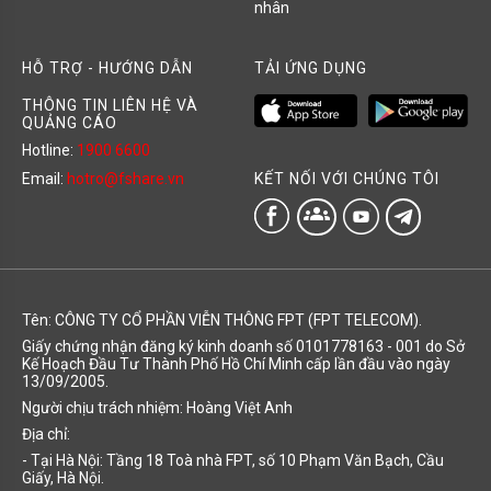
nhân
HỖ TRỢ - HƯỚNG DẪN
TẢI ỨNG DỤNG
THÔNG TIN LIÊN HỆ VÀ
QUẢNG CÁO
Hotline:
1900 6600
KẾT NỐI VỚI CHÚNG TÔI
Email:
hotro@fshare.vn
groups
Tên: CÔNG TY CỔ PHẦN VIỄN THÔNG FPT (FPT TELECOM).
Giấy chứng nhận đăng ký kinh doanh số 0101778163 - 001 do Sở
Kế Hoạch Đầu Tư Thành Phố Hồ Chí Minh cấp lần đầu vào ngày
13/09/2005.
Người chịu trách nhiệm: Hoàng Việt Anh
Địa chỉ:
- Tại Hà Nội: Tầng 18 Toà nhà FPT, số 10 Phạm Văn Bạch, Cầu
Giấy, Hà Nội.