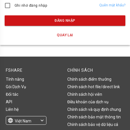
Quên mật khẩu?
Ghi nhớ đăng nhập
ĐĂNG NHẬP
QUAY LẠI
FSHARE
CHÍNH SÁCH
Tính năng
Chính sách điểm thưởng
Gói Dịch Vụ
Chính sách hot file/direct link
Đối tác
Chính sách hội viên
API
Điều khoản của dịch vụ
Liên hệ
Chính sách và quy định chung
Chính sách bảo mật thông tin
language
expand_more
Việt Nam
Chính sách bảo vệ dữ liệu cá
English