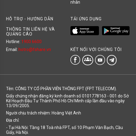
nhân
HỖ TRỢ - HƯỚNG DẪN
TẢI ỨNG DỤNG
THÔNG TIN LIÊN HỆ VÀ
QUẢNG CÁO
Hotline:
1900 6600
KẾT NỐI VỚI CHÚNG TÔI
Email:
hotro@fshare.vn
groups
Tên: CÔNG TY CỔ PHẦN VIỄN THÔNG FPT (FPT TELECOM).
Giấy chứng nhận đăng ký kinh doanh số 0101778163 - 001 do Sở
Kế Hoạch Đầu Tư Thành Phố Hồ Chí Minh cấp lần đầu vào ngày
13/09/2005.
Người chịu trách nhiệm: Hoàng Việt Anh
Địa chỉ:
- Tại Hà Nội: Tầng 18 Toà nhà FPT, số 10 Phạm Văn Bạch, Cầu
Giấy, Hà Nội.