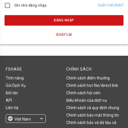
Quên mật khẩu?
Ghi nhớ đăng nhập
ĐĂNG NHẬP
QUAY LẠI
FSHARE
CHÍNH SÁCH
Tính năng
Chính sách điểm thưởng
Gói Dịch Vụ
Chính sách hot file/direct link
Đối tác
Chính sách hội viên
API
Điều khoản của dịch vụ
Liên hệ
Chính sách và quy định chung
Chính sách bảo mật thông tin
language
expand_more
Việt Nam
Chính sách bảo vệ dữ liệu cá
English