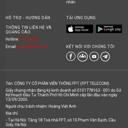
nhân
HỖ TRỢ - HƯỚNG DẪN
TẢI ỨNG DỤNG
THÔNG TIN LIÊN HỆ VÀ
QUẢNG CÁO
Hotline:
1900 6600
KẾT NỐI VỚI CHÚNG TÔI
Email:
hotro@fshare.vn
groups
Tên: CÔNG TY CỔ PHẦN VIỄN THÔNG FPT (FPT TELECOM).
Giấy chứng nhận đăng ký kinh doanh số 0101778163 - 001 do Sở
Kế Hoạch Đầu Tư Thành Phố Hồ Chí Minh cấp lần đầu vào ngày
13/09/2005.
Người chịu trách nhiệm: Hoàng Việt Anh
Địa chỉ:
- Tại Hà Nội: Tầng 18 Toà nhà FPT, số 10 Phạm Văn Bạch, Cầu
Giấy, Hà Nội.