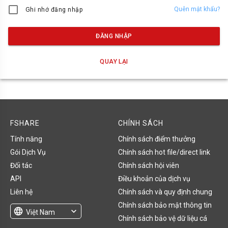
Quên mật khẩu?
Ghi nhớ đăng nhập
ĐĂNG NHẬP
QUAY LẠI
FSHARE
CHÍNH SÁCH
Tính năng
Chính sách điểm thưởng
Gói Dịch Vụ
Chính sách hot file/direct link
Đối tác
Chính sách hội viên
API
Điều khoản của dịch vụ
Liên hệ
Chính sách và quy định chung
Chính sách bảo mật thông tin
language
expand_more
Việt Nam
Chính sách bảo vệ dữ liệu cá
English