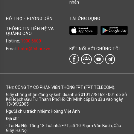
nhân
HỖ TRỢ - HƯỚNG DẪN
TẢI ỨNG DỤNG
THÔNG TIN LIÊN HỆ VÀ
QUẢNG CÁO
Hotline:
1900 6600
KẾT NỐI VỚI CHÚNG TÔI
Email:
hotro@fshare.vn
groups
Tên: CÔNG TY CỔ PHẦN VIỄN THÔNG FPT (FPT TELECOM).
Giấy chứng nhận đăng ký kinh doanh số 0101778163 - 001 do Sở
Kế Hoạch Đầu Tư Thành Phố Hồ Chí Minh cấp lần đầu vào ngày
13/09/2005.
Người chịu trách nhiệm: Hoàng Việt Anh
Địa chỉ:
- Tại Hà Nội: Tầng 18 Toà nhà FPT, số 10 Phạm Văn Bạch, Cầu
Giấy, Hà Nội.