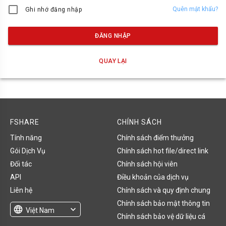
Quên mật khẩu?
Ghi nhớ đăng nhập
ĐĂNG NHẬP
QUAY LẠI
FSHARE
CHÍNH SÁCH
Tính năng
Chính sách điểm thưởng
Gói Dịch Vụ
Chính sách hot file/direct link
Đối tác
Chính sách hội viên
API
Điều khoản của dịch vụ
Liên hệ
Chính sách và quy định chung
Chính sách bảo mật thông tin
language
expand_more
Việt Nam
Chính sách bảo vệ dữ liệu cá
English