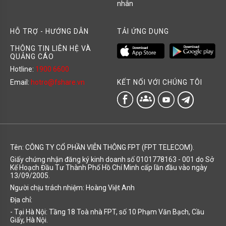
nhân
HỖ TRỢ - HƯỚNG DẪN
TẢI ỨNG DỤNG
THÔNG TIN LIÊN HỆ VÀ
QUẢNG CÁO
Hotline:
1900 6600
KẾT NỐI VỚI CHÚNG TÔI
Email:
hotro@fshare.vn
groups
Tên: CÔNG TY CỔ PHẦN VIỄN THÔNG FPT (FPT TELECOM).
Giấy chứng nhận đăng ký kinh doanh số 0101778163 - 001 do Sở
Kế Hoạch Đầu Tư Thành Phố Hồ Chí Minh cấp lần đầu vào ngày
13/09/2005.
Người chịu trách nhiệm: Hoàng Việt Anh
Địa chỉ:
- Tại Hà Nội: Tầng 18 Toà nhà FPT, số 10 Phạm Văn Bạch, Cầu
Giấy, Hà Nội.