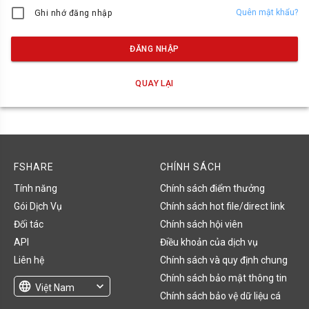
Quên mật khẩu?
Ghi nhớ đăng nhập
ĐĂNG NHẬP
QUAY LẠI
FSHARE
CHÍNH SÁCH
Tính năng
Chính sách điểm thưởng
Gói Dịch Vụ
Chính sách hot file/direct link
Đối tác
Chính sách hội viên
API
Điều khoản của dịch vụ
Liên hệ
Chính sách và quy định chung
Chính sách bảo mật thông tin
language
expand_more
Việt Nam
Chính sách bảo vệ dữ liệu cá
English