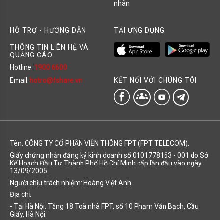
nhân
HỖ TRỢ - HƯỚNG DẪN
TẢI ỨNG DỤNG
THÔNG TIN LIÊN HỆ VÀ
QUẢNG CÁO
Hotline:
1900 6600
KẾT NỐI VỚI CHÚNG TÔI
Email:
hotro@fshare.vn
groups
Tên: CÔNG TY CỔ PHẦN VIỄN THÔNG FPT (FPT TELECOM).
Giấy chứng nhận đăng ký kinh doanh số 0101778163 - 001 do Sở
Kế Hoạch Đầu Tư Thành Phố Hồ Chí Minh cấp lần đầu vào ngày
13/09/2005.
Người chịu trách nhiệm: Hoàng Việt Anh
Địa chỉ:
- Tại Hà Nội: Tầng 18 Toà nhà FPT, số 10 Phạm Văn Bạch, Cầu
Giấy, Hà Nội.