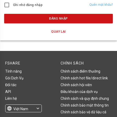
Quên mật khẩu?
Ghi nhớ đăng nhập
ĐĂNG NHẬP
QUAY LẠI
FSHARE
CHÍNH SÁCH
Tính năng
Chính sách điểm thưởng
Gói Dịch Vụ
Chính sách hot file/direct link
Đối tác
Chính sách hội viên
API
Điều khoản của dịch vụ
Liên hệ
Chính sách và quy định chung
Chính sách bảo mật thông tin
language
expand_more
Việt Nam
Chính sách bảo vệ dữ liệu cá
English