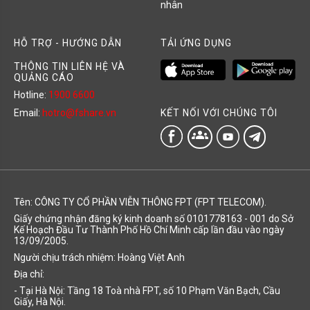
nhân
HỖ TRỢ - HƯỚNG DẪN
TẢI ỨNG DỤNG
THÔNG TIN LIÊN HỆ VÀ
QUẢNG CÁO
Hotline:
1900 6600
KẾT NỐI VỚI CHÚNG TÔI
Email:
hotro@fshare.vn
groups
Tên: CÔNG TY CỔ PHẦN VIỄN THÔNG FPT (FPT TELECOM).
Giấy chứng nhận đăng ký kinh doanh số 0101778163 - 001 do Sở
Kế Hoạch Đầu Tư Thành Phố Hồ Chí Minh cấp lần đầu vào ngày
13/09/2005.
Người chịu trách nhiệm: Hoàng Việt Anh
Địa chỉ:
- Tại Hà Nội: Tầng 18 Toà nhà FPT, số 10 Phạm Văn Bạch, Cầu
Giấy, Hà Nội.