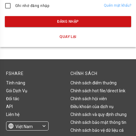
Quên mật khẩu?
Ghi nhớ đăng nhập
ĐĂNG NHẬP
QUAY LẠI
FSHARE
CHÍNH SÁCH
Tính năng
Chính sách điểm thưởng
Gói Dịch Vụ
Chính sách hot file/direct link
Đối tác
Chính sách hội viên
API
Điều khoản của dịch vụ
Liên hệ
Chính sách và quy định chung
Chính sách bảo mật thông tin
language
expand_more
Việt Nam
Chính sách bảo vệ dữ liệu cá
English