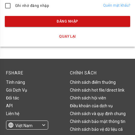
Quên mật khẩu?
Ghi nhớ đăng nhập
ĐĂNG NHẬP
QUAY LẠI
FSHARE
CHÍNH SÁCH
Tính năng
Chính sách điểm thưởng
Gói Dịch Vụ
Chính sách hot file/direct link
Đối tác
Chính sách hội viên
API
Điều khoản của dịch vụ
Liên hệ
Chính sách và quy định chung
Chính sách bảo mật thông tin
language
expand_more
Việt Nam
Chính sách bảo vệ dữ liệu cá
English