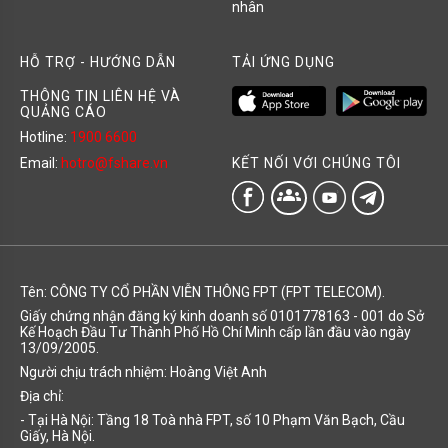
nhân
HỖ TRỢ - HƯỚNG DẪN
TẢI ỨNG DỤNG
THÔNG TIN LIÊN HỆ VÀ
QUẢNG CÁO
Hotline:
1900 6600
KẾT NỐI VỚI CHÚNG TÔI
Email:
hotro@fshare.vn
groups
Tên: CÔNG TY CỔ PHẦN VIỄN THÔNG FPT (FPT TELECOM).
Giấy chứng nhận đăng ký kinh doanh số 0101778163 - 001 do Sở
Kế Hoạch Đầu Tư Thành Phố Hồ Chí Minh cấp lần đầu vào ngày
13/09/2005.
Người chịu trách nhiệm: Hoàng Việt Anh
Địa chỉ:
- Tại Hà Nội: Tầng 18 Toà nhà FPT, số 10 Phạm Văn Bạch, Cầu
Giấy, Hà Nội.