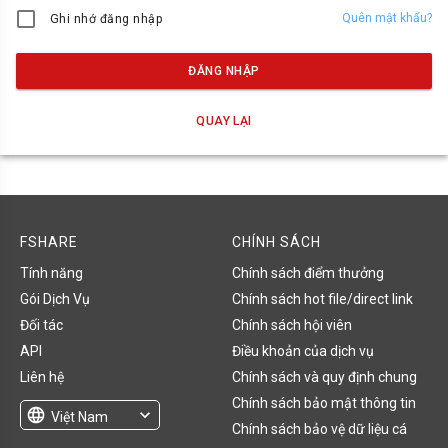
Quên mật khẩu?
Ghi nhớ đăng nhập
ĐĂNG NHẬP
QUAY LẠI
FSHARE
CHÍNH SÁCH
Tính năng
Chính sách điểm thưởng
Gói Dịch Vụ
Chính sách hot file/direct link
Đối tác
Chính sách hội viên
API
Điều khoản của dịch vụ
Liên hệ
Chính sách và quy định chung
Chính sách bảo mật thông tin
language
expand_more
Việt Nam
Chính sách bảo vệ dữ liệu cá
English