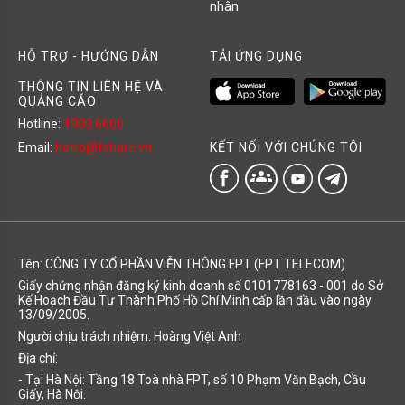
nhân
HỖ TRỢ - HƯỚNG DẪN
TẢI ỨNG DỤNG
THÔNG TIN LIÊN HỆ VÀ
QUẢNG CÁO
Hotline:
1900 6600
KẾT NỐI VỚI CHÚNG TÔI
Email:
hotro@fshare.vn
groups
Tên: CÔNG TY CỔ PHẦN VIỄN THÔNG FPT (FPT TELECOM).
Giấy chứng nhận đăng ký kinh doanh số 0101778163 - 001 do Sở
Kế Hoạch Đầu Tư Thành Phố Hồ Chí Minh cấp lần đầu vào ngày
13/09/2005.
Người chịu trách nhiệm: Hoàng Việt Anh
Địa chỉ:
- Tại Hà Nội: Tầng 18 Toà nhà FPT, số 10 Phạm Văn Bạch, Cầu
Giấy, Hà Nội.