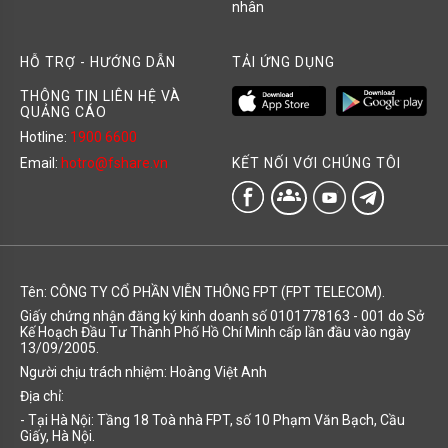
nhân
HỖ TRỢ - HƯỚNG DẪN
TẢI ỨNG DỤNG
THÔNG TIN LIÊN HỆ VÀ
QUẢNG CÁO
Hotline:
1900 6600
KẾT NỐI VỚI CHÚNG TÔI
Email:
hotro@fshare.vn
groups
Tên: CÔNG TY CỔ PHẦN VIỄN THÔNG FPT (FPT TELECOM).
Giấy chứng nhận đăng ký kinh doanh số 0101778163 - 001 do Sở
Kế Hoạch Đầu Tư Thành Phố Hồ Chí Minh cấp lần đầu vào ngày
13/09/2005.
Người chịu trách nhiệm: Hoàng Việt Anh
Địa chỉ:
- Tại Hà Nội: Tầng 18 Toà nhà FPT, số 10 Phạm Văn Bạch, Cầu
Giấy, Hà Nội.