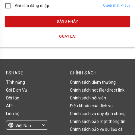
Quên mật khẩu?
Ghi nhớ đăng nhập
ĐĂNG NHẬP
QUAY LẠI
FSHARE
CHÍNH SÁCH
Tính năng
Chính sách điểm thưởng
Gói Dịch Vụ
Chính sách hot file/direct link
Đối tác
Chính sách hội viên
API
Điều khoản của dịch vụ
Liên hệ
Chính sách và quy định chung
Chính sách bảo mật thông tin
language
expand_more
Việt Nam
Chính sách bảo vệ dữ liệu cá
English