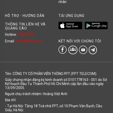
nhân
HỖ TRỢ - HƯỚNG DẪN
TẢI ỨNG DỤNG
THÔNG TIN LIÊN HỆ VÀ
QUẢNG CÁO
Hotline:
1900 6600
KẾT NỐI VỚI CHÚNG TÔI
Email:
hotro@fshare.vn
groups
Tên: CÔNG TY CỔ PHẦN VIỄN THÔNG FPT (FPT TELECOM).
Giấy chứng nhận đăng ký kinh doanh số 0101778163 - 001 do Sở
Kế Hoạch Đầu Tư Thành Phố Hồ Chí Minh cấp lần đầu vào ngày
13/09/2005.
Người chịu trách nhiệm: Hoàng Việt Anh
Địa chỉ:
- Tại Hà Nội: Tầng 18 Toà nhà FPT, số 10 Phạm Văn Bạch, Cầu
Giấy, Hà Nội.