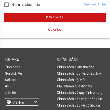
Quên mật khẩu?
Ghi nhớ đăng nhập
ĐĂNG NHẬP
QUAY LẠI
FSHARE
CHÍNH SÁCH
Tính năng
Chính sách điểm thưởng
Gói Dịch Vụ
Chính sách hot file/direct link
Đối tác
Chính sách hội viên
API
Điều khoản của dịch vụ
Liên hệ
Chính sách và quy định chung
Chính sách bảo mật thông tin
language
expand_more
Việt Nam
Chính sách bảo vệ dữ liệu cá
English