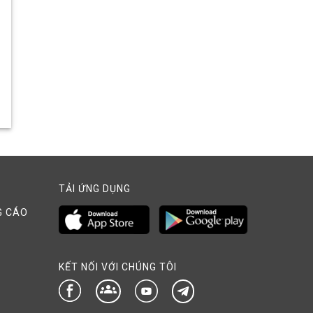
TẢI ỨNG DỤNG
G CÁO
KẾT NỐI VỚI CHÚNG TÔI
groups