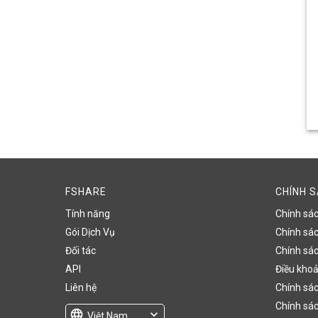
FSHARE
CHÍNH 
Tính năng
Chính sá
Gói Dịch Vụ
Chính sách
Đối tác
Chính sác
API
Điều khoả
Liên hệ
Chính sác
Chính sác
language
expand_more
Việt Nam