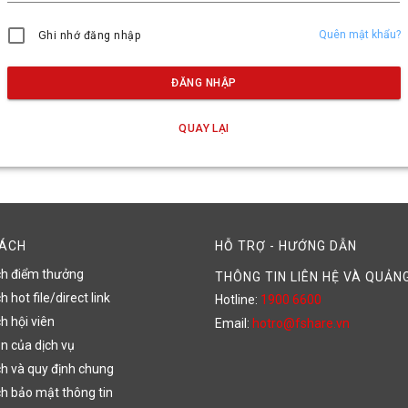
Quên mật khẩu?
Ghi nhớ đăng nhập
ĐĂNG NHẬP
QUAY LẠI
SÁCH
HỖ TRỢ - HƯỚNG DẪN
ch điểm thưởng
THÔNG TIN LIÊN HỆ VÀ QUẢN
 hot file/direct link
Hotline:
1900 6600
h hội viên
Email:
hotro@fshare.vn
n của dịch vụ
h và quy định chung
h bảo mật thông tin