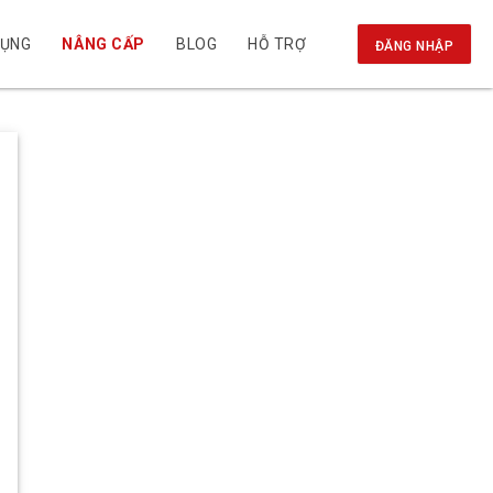
DỤNG
NÂNG CẤP
BLOG
HỖ TRỢ
ĐĂNG NHẬP