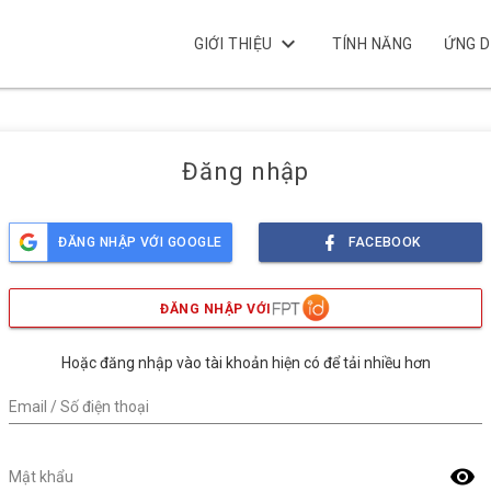
keyboard_arrow_down
GIỚI THIỆU
TÍNH NĂNG
ỨNG 
Đăng nhập
ĐĂNG NHẬP VỚI GOOGLE
FACEBOOK
ĐĂNG NHẬP VỚI
Hoặc đăng nhập vào tài khoản hiện có để tải nhiều hơn
Email / Số điện thoại
visibility
Mật khẩu