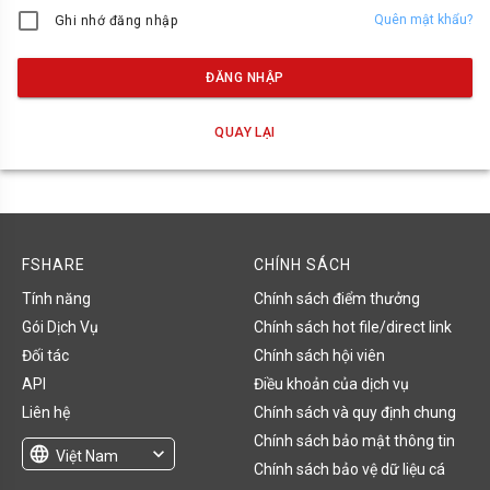
Quên mật khẩu?
Ghi nhớ đăng nhập
ĐĂNG NHẬP
QUAY LẠI
FSHARE
CHÍNH SÁCH
Tính năng
Chính sách điểm thưởng
Gói Dịch Vụ
Chính sách hot file/direct link
Đối tác
Chính sách hội viên
API
Điều khoản của dịch vụ
Liên hệ
Chính sách và quy định chung
Chính sách bảo mật thông tin
language
expand_more
Việt Nam
Chính sách bảo vệ dữ liệu cá
English