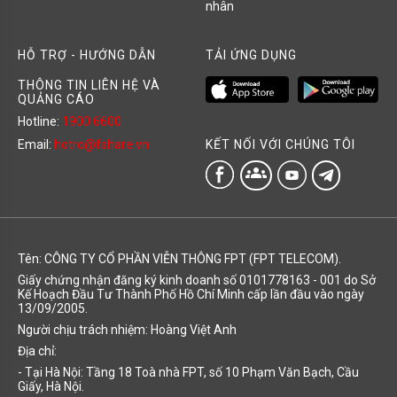
nhân
HỖ TRỢ - HƯỚNG DẪN
TẢI ỨNG DỤNG
THÔNG TIN LIÊN HỆ VÀ
QUẢNG CÁO
Hotline:
1900 6600
KẾT NỐI VỚI CHÚNG TÔI
Email:
hotro@fshare.vn
groups
Tên: CÔNG TY CỔ PHẦN VIỄN THÔNG FPT (FPT TELECOM).
Giấy chứng nhận đăng ký kinh doanh số 0101778163 - 001 do Sở
Kế Hoạch Đầu Tư Thành Phố Hồ Chí Minh cấp lần đầu vào ngày
13/09/2005.
Người chịu trách nhiệm: Hoàng Việt Anh
Địa chỉ:
- Tại Hà Nội: Tầng 18 Toà nhà FPT, số 10 Phạm Văn Bạch, Cầu
Giấy, Hà Nội.