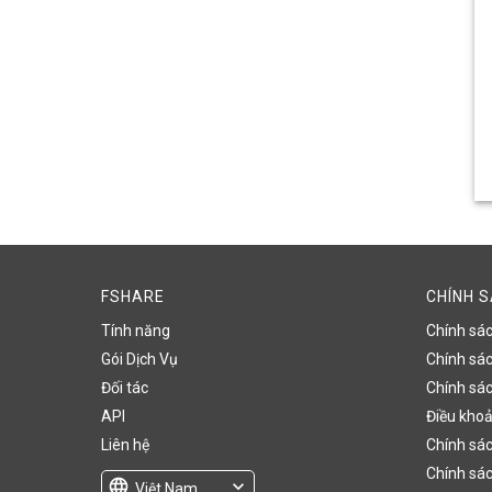
FSHARE
CHÍNH 
Tính năng
Chính sá
Gói Dịch Vụ
Chính sách
Đối tác
Chính sác
API
Điều khoả
Liên hệ
Chính sác
Chính sác
language
expand_more
Việt Nam