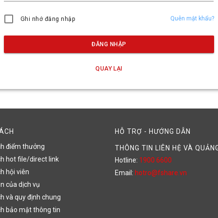
Quên mật khẩu?
Ghi nhớ đăng nhập
ĐĂNG NHẬP
QUAY LẠI
SÁCH
HỖ TRỢ - HƯỚNG DẪN
ch điểm thưởng
THÔNG TIN LIÊN HỆ VÀ QUẢN
 hot file/direct link
Hotline:
1900 6600
h hội viên
Email:
hotro@fshare.vn
n của dịch vụ
h và quy định chung
h bảo mật thông tin