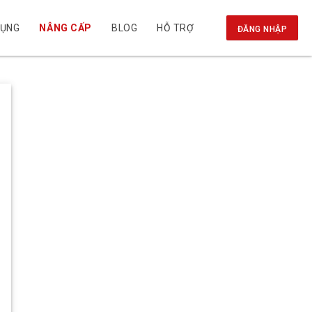
DỤNG
NÂNG CẤP
BLOG
HỖ TRỢ
ĐĂNG NHẬP