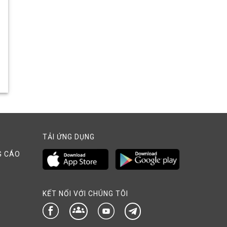
TẢI ỨNG DỤNG
G CÁO
KẾT NỐI VỚI CHÚNG TÔI
groups