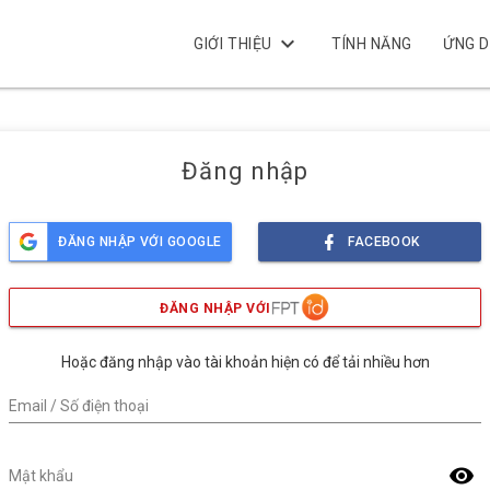
keyboard_arrow_down
GIỚI THIỆU
TÍNH NĂNG
ỨNG 
Đăng nhập
ĐĂNG NHẬP VỚI GOOGLE
FACEBOOK
ĐĂNG NHẬP VỚI
Hoặc đăng nhập vào tài khoản hiện có để tải nhiều hơn
Email / Số điện thoại
visibility
Mật khẩu