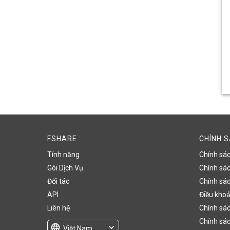
FSHARE
CHÍNH 
Tính năng
Chính sá
Gói Dịch Vụ
Chính sách
Đối tác
Chính sác
API
Điều khoả
Liên hệ
Chính sác
Chính sác
language
expand_more
Việt Nam