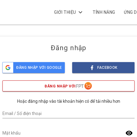
keyboard_arrow_down
GIỚI THIỆU
TÍNH NĂNG
ỨNG 
Đăng nhập
ĐĂNG NHẬP VỚI GOOGLE
FACEBOOK
ĐĂNG NHẬP VỚI
Hoặc đăng nhập vào tài khoản hiện có để tải nhiều hơn
Email / Số điện thoại
visibility
Mật khẩu