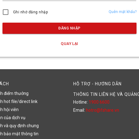
Quên mật khẩu?
Ghi nhớ đăng nhập
ĐĂNG NHẬP
QUAY LẠI
SÁCH
HỖ TRỢ - HƯỚNG DẪN
ch điểm thưởng
THÔNG TIN LIÊN HỆ VÀ QUẢN
 hot file/direct link
Hotline:
1900 6600
h hội viên
Email:
hotro@fshare.vn
n của dịch vụ
h và quy định chung
h bảo mật thông tin