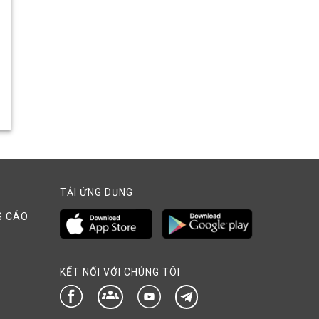
TẢI ỨNG DỤNG
G CÁO
KẾT NỐI VỚI CHÚNG TÔI
groups