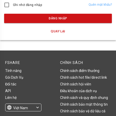
Quên mật khẩu?
Ghi nhớ đăng nhập
ĐĂNG NHẬP
QUAY LẠI
FSHARE
CHÍNH SÁCH
Tính năng
Chính sách điểm thưởng
Gói Dịch Vụ
Chính sách hot file/direct link
Đối tác
Chính sách hội viên
API
Điều khoản của dịch vụ
Liên hệ
Chính sách và quy định chung
Chính sách bảo mật thông tin
language
expand_more
Việt Nam
Chính sách bảo vệ dữ liệu cá
English