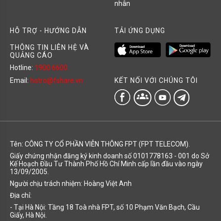
nhân
HỖ TRỢ - HƯỚNG DẪN
TẢI ỨNG DỤNG
THÔNG TIN LIÊN HỆ VÀ
QUẢNG CÁO
Hotline:
1900 6600
KẾT NỐI VỚI CHÚNG TÔI
Email:
hotro@fshare.vn
groups
Tên: CÔNG TY CỔ PHẦN VIỄN THÔNG FPT (FPT TELECOM).
Giấy chứng nhận đăng ký kinh doanh số 0101778163 - 001 do Sở
Kế Hoạch Đầu Tư Thành Phố Hồ Chí Minh cấp lần đầu vào ngày
13/09/2005.
Người chịu trách nhiệm: Hoàng Việt Anh
Địa chỉ:
- Tại Hà Nội: Tầng 18 Toà nhà FPT, số 10 Phạm Văn Bạch, Cầu
Giấy, Hà Nội.