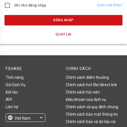
Quên mật khẩu?
Ghi nhớ đăng nhập
ĐĂNG NHẬP
QUAY LẠI
FSHARE
CHÍNH SÁCH
Tính năng
Chính sách điểm thưởng
Gói Dịch Vụ
Chính sách hot file/direct link
Đối tác
Chính sách hội viên
API
Điều khoản của dịch vụ
Liên hệ
Chính sách và quy định chung
Chính sách bảo mật thông tin
language
expand_more
Việt Nam
Chính sách bảo vệ dữ liệu cá
English