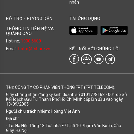
nhân
HỖ TRỢ - HƯỚNG DẪN
TẢI ỨNG DỤNG
THÔNG TIN LIÊN HỆ VÀ
QUẢNG CÁO
Hotline:
1900 6600
KẾT NỐI VỚI CHÚNG TÔI
Email:
hotro@fshare.vn
groups
Tên: CÔNG TY CỔ PHẦN VIỄN THÔNG FPT (FPT TELECOM).
Giấy chứng nhận đăng ký kinh doanh số 0101778163 - 001 do Sở
Kế Hoạch Đầu Tư Thành Phố Hồ Chí Minh cấp lần đầu vào ngày
13/09/2005.
Người chịu trách nhiệm: Hoàng Việt Anh
Địa chỉ:
- Tại Hà Nội: Tầng 18 Toà nhà FPT, số 10 Phạm Văn Bạch, Cầu
Giấy, Hà Nội.