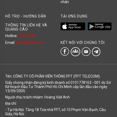
nhân
HỖ TRỢ - HƯỚNG DẪN
TẢI ỨNG DỤNG
THÔNG TIN LIÊN HỆ VÀ
QUẢNG CÁO
Hotline:
1900 6600
KẾT NỐI VỚI CHÚNG TÔI
Email:
hotro@fshare.vn
groups
Tên: CÔNG TY CỔ PHẦN VIỄN THÔNG FPT (FPT TELECOM).
Giấy chứng nhận đăng ký kinh doanh số 0101778163 - 001 do Sở
Kế Hoạch Đầu Tư Thành Phố Hồ Chí Minh cấp lần đầu vào ngày
13/09/2005.
Người chịu trách nhiệm: Hoàng Việt Anh
Địa chỉ:
- Tại Hà Nội: Tầng 18 Toà nhà FPT, số 10 Phạm Văn Bạch, Cầu
Giấy, Hà Nội.