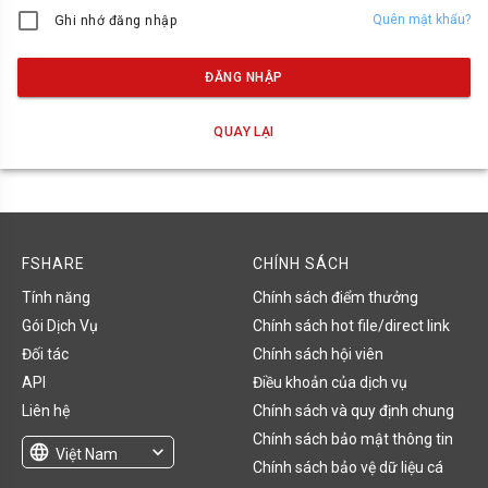
Quên mật khẩu?
Ghi nhớ đăng nhập
ĐĂNG NHẬP
QUAY LẠI
FSHARE
CHÍNH SÁCH
Tính năng
Chính sách điểm thưởng
Gói Dịch Vụ
Chính sách hot file/direct link
Đối tác
Chính sách hội viên
API
Điều khoản của dịch vụ
Liên hệ
Chính sách và quy định chung
Chính sách bảo mật thông tin
language
expand_more
Việt Nam
Chính sách bảo vệ dữ liệu cá
English