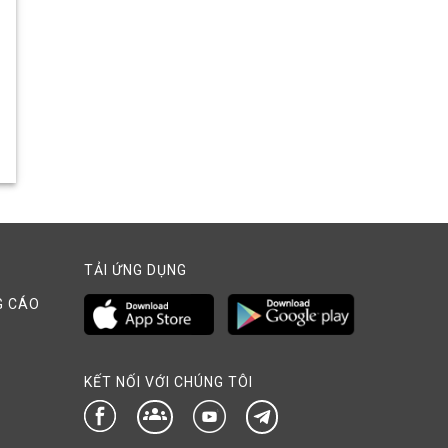
TẢI ỨNG DỤNG
G CÁO
KẾT NỐI VỚI CHÚNG TÔI
groups