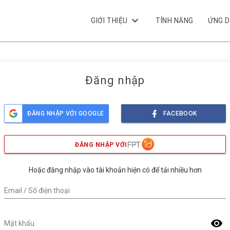
keyboard_arrow_down
GIỚI THIỆU
TÍNH NĂNG
ỨNG 
Đăng nhập
ĐĂNG NHẬP VỚI GOOGLE
FACEBOOK
ĐĂNG NHẬP VỚI
Hoặc đăng nhập vào tài khoản hiện có để tải nhiều hơn
Email / Số điện thoại
visibility
Mật khẩu