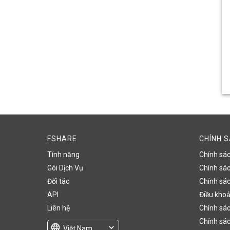
FSHARE
CHÍNH 
Tính năng
Chính sá
Gói Dịch Vụ
Chính sách
Đối tác
Chính sác
API
Điều khoả
Liên hệ
Chính sác
Chính sác
language
expand_more
Việt Nam