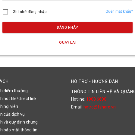
Quên mật khẩu?
Ghi nhớ đăng nhập
ĐĂNG NHẬP
QUAY LẠI
SÁCH
HỖ TRỢ - HƯỚNG DẪN
ch điểm thưởng
THÔNG TIN LIÊN HỆ VÀ QUẢN
 hot file/direct link
Hotline:
1900 6600
h hội viên
Email:
hotro@fshare.vn
n của dịch vụ
h và quy định chung
h bảo mật thông tin