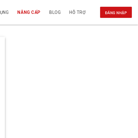
DỤNG
NÂNG CẤP
BLOG
HỖ TRỢ
ĐĂNG NHẬP