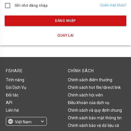
Quên mật khẩu?
Ghi nhớ đăng nhập
ĐĂNG NHẬP
QUAY LẠI
FSHARE
CHÍNH SÁCH
Tính năng
Chính sách điểm thưởng
Gói Dịch Vụ
Chính sách hot file/direct link
Đối tác
Chính sách hội viên
API
Điều khoản của dịch vụ
Liên hệ
Chính sách và quy định chung
Chính sách bảo mật thông tin
language
expand_more
Việt Nam
Chính sách bảo vệ dữ liệu cá
English