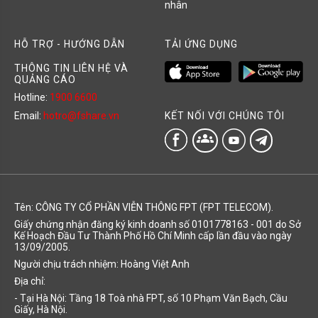
nhân
HỖ TRỢ - HƯỚNG DẪN
TẢI ỨNG DỤNG
THÔNG TIN LIÊN HỆ VÀ
QUẢNG CÁO
Hotline:
1900 6600
KẾT NỐI VỚI CHÚNG TÔI
Email:
hotro@fshare.vn
groups
Tên: CÔNG TY CỔ PHẦN VIỄN THÔNG FPT (FPT TELECOM).
Giấy chứng nhận đăng ký kinh doanh số 0101778163 - 001 do Sở
Kế Hoạch Đầu Tư Thành Phố Hồ Chí Minh cấp lần đầu vào ngày
13/09/2005.
Người chịu trách nhiệm: Hoàng Việt Anh
Địa chỉ:
- Tại Hà Nội: Tầng 18 Toà nhà FPT, số 10 Phạm Văn Bạch, Cầu
Giấy, Hà Nội.