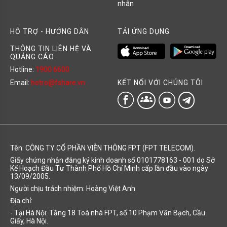
nhân
HỖ TRỢ - HƯỚNG DẪN
TẢI ỨNG DỤNG
THÔNG TIN LIÊN HỆ VÀ
QUẢNG CÁO
Hotline:
1900 6600
KẾT NỐI VỚI CHÚNG TÔI
Email:
hotro@fshare.vn
groups
Tên: CÔNG TY CỔ PHẦN VIỄN THÔNG FPT (FPT TELECOM).
Giấy chứng nhận đăng ký kinh doanh số 0101778163 - 001 do Sở
Kế Hoạch Đầu Tư Thành Phố Hồ Chí Minh cấp lần đầu vào ngày
13/09/2005.
Người chịu trách nhiệm: Hoàng Việt Anh
Địa chỉ:
- Tại Hà Nội: Tầng 18 Toà nhà FPT, số 10 Phạm Văn Bạch, Cầu
Giấy, Hà Nội.