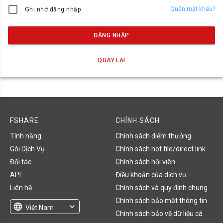
Quên mật khẩu?
Ghi nhớ đăng nhập
ĐĂNG NHẬP
QUAY LẠI
FSHARE
CHÍNH SÁCH
Tính năng
Chính sách điểm thưởng
Gói Dịch Vụ
Chính sách hot file/direct link
Đối tác
Chính sách hội viên
API
Điều khoản của dịch vụ
Liên hệ
Chính sách và quy định chung
Chính sách bảo mật thông tin
language
expand_more
Việt Nam
Chính sách bảo vệ dữ liệu cá
English