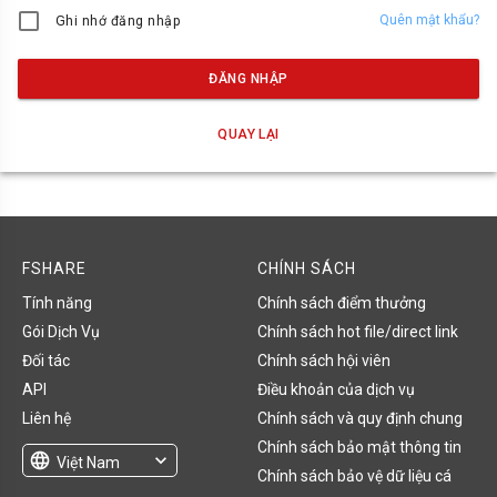
Quên mật khẩu?
Ghi nhớ đăng nhập
ĐĂNG NHẬP
QUAY LẠI
FSHARE
CHÍNH SÁCH
Tính năng
Chính sách điểm thưởng
Gói Dịch Vụ
Chính sách hot file/direct link
Đối tác
Chính sách hội viên
API
Điều khoản của dịch vụ
Liên hệ
Chính sách và quy định chung
Chính sách bảo mật thông tin
language
expand_more
Việt Nam
Chính sách bảo vệ dữ liệu cá
English