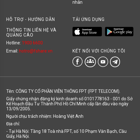
nhân
HỖ TRỢ - HƯỚNG DẪN
TẢI ỨNG DỤNG
THÔNG TIN LIÊN HỆ VÀ
QUẢNG CÁO
Hotline:
1900 6600
KẾT NỐI VỚI CHÚNG TÔI
Email:
hotro@fshare.vn
groups
Tên: CÔNG TY CỔ PHẦN VIỄN THÔNG FPT (FPT TELECOM).
Giấy chứng nhận đăng ký kinh doanh số 0101778163 - 001 do Sở
Kế Hoạch Đầu Tư Thành Phố Hồ Chí Minh cấp lần đầu vào ngày
13/09/2005.
Người chịu trách nhiệm: Hoàng Việt Anh
Địa chỉ:
- Tại Hà Nội: Tầng 18 Toà nhà FPT, số 10 Phạm Văn Bạch, Cầu
Giấy, Hà Nội.