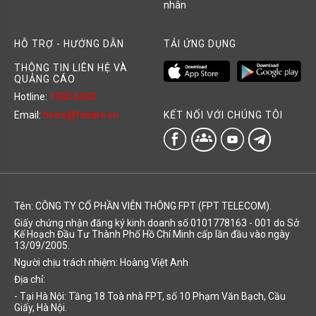
nhân
HỖ TRỢ - HƯỚNG DẪN
TẢI ỨNG DỤNG
THÔNG TIN LIÊN HỆ VÀ
QUẢNG CÁO
Hotline:
1900 6600
KẾT NỐI VỚI CHÚNG TÔI
Email:
hotro@fshare.vn
groups
Tên: CÔNG TY CỔ PHẦN VIỄN THÔNG FPT (FPT TELECOM).
Giấy chứng nhận đăng ký kinh doanh số 0101778163 - 001 do Sở
Kế Hoạch Đầu Tư Thành Phố Hồ Chí Minh cấp lần đầu vào ngày
13/09/2005.
Người chịu trách nhiệm: Hoàng Việt Anh
Địa chỉ:
- Tại Hà Nội: Tầng 18 Toà nhà FPT, số 10 Phạm Văn Bạch, Cầu
Giấy, Hà Nội.