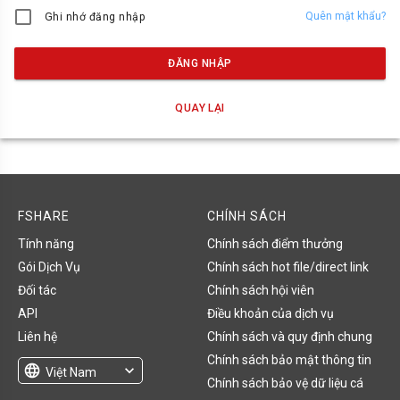
Quên mật khẩu?
Ghi nhớ đăng nhập
ĐĂNG NHẬP
QUAY LẠI
FSHARE
CHÍNH SÁCH
Tính năng
Chính sách điểm thưởng
Gói Dịch Vụ
Chính sách hot file/direct link
Đối tác
Chính sách hội viên
API
Điều khoản của dịch vụ
Liên hệ
Chính sách và quy định chung
Chính sách bảo mật thông tin
language
expand_more
Việt Nam
Chính sách bảo vệ dữ liệu cá
English