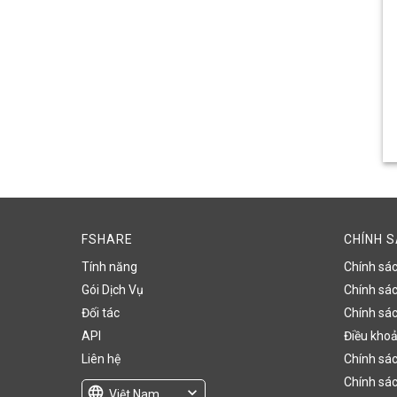
FSHARE
CHÍNH 
Tính năng
Chính sá
Gói Dịch Vụ
Chính sách
Đối tác
Chính sác
API
Điều khoả
Liên hệ
Chính sác
Chính sác
language
expand_more
Việt Nam