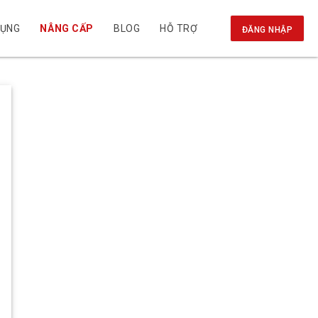
DỤNG
NÂNG CẤP
BLOG
HỖ TRỢ
ĐĂNG NHẬP