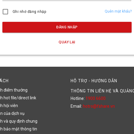
Quên mật khẩu?
Ghi nhớ đăng nhập
ĐĂNG NHẬP
QUAY LẠI
SÁCH
HỖ TRỢ - HƯỚNG DẪN
ch điểm thưởng
THÔNG TIN LIÊN HỆ VÀ QUẢN
 hot file/direct link
Hotline:
1900 6600
h hội viên
Email:
hotro@fshare.vn
n của dịch vụ
h và quy định chung
h bảo mật thông tin