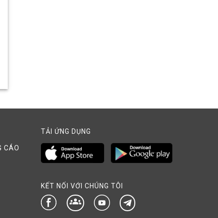
TẢI ỨNG DỤNG
G CÁO
KẾT NỐI VỚI CHÚNG TÔI
groups