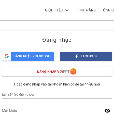
keyboard_arrow_down
GIỚI THIỆU
TÍNH NĂNG
ỨNG 
Đăng nhập
ĐĂNG NHẬP VỚI GOOGLE
FACEBOOK
ĐĂNG NHẬP VỚI
Hoặc đăng nhập vào tài khoản hiện có để tải nhiều hơn
Email / Số điện thoại
visibility
Mật khẩu