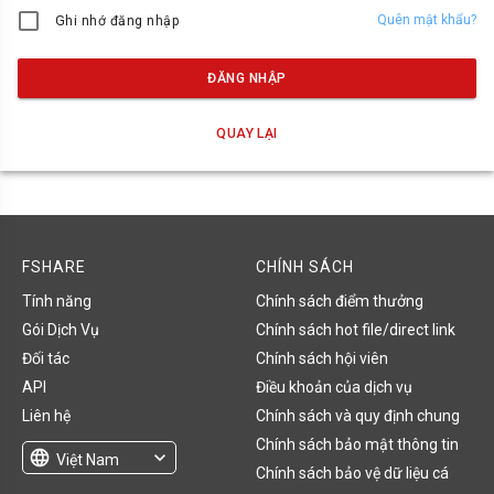
Quên mật khẩu?
Ghi nhớ đăng nhập
ĐĂNG NHẬP
QUAY LẠI
FSHARE
CHÍNH SÁCH
Tính năng
Chính sách điểm thưởng
Gói Dịch Vụ
Chính sách hot file/direct link
Đối tác
Chính sách hội viên
API
Điều khoản của dịch vụ
Liên hệ
Chính sách và quy định chung
Chính sách bảo mật thông tin
language
expand_more
Việt Nam
Chính sách bảo vệ dữ liệu cá
English