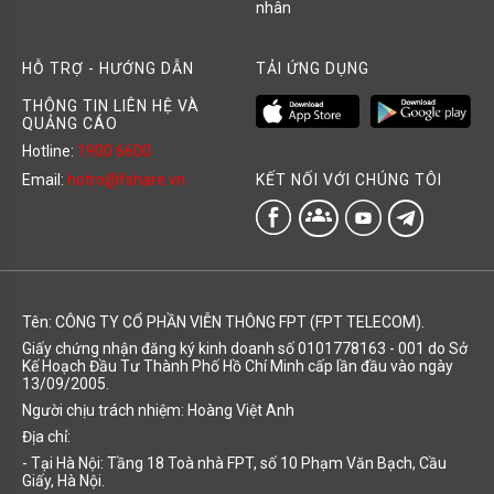
nhân
HỖ TRỢ - HƯỚNG DẪN
TẢI ỨNG DỤNG
THÔNG TIN LIÊN HỆ VÀ
QUẢNG CÁO
Hotline:
1900 6600
KẾT NỐI VỚI CHÚNG TÔI
Email:
hotro@fshare.vn
groups
Tên: CÔNG TY CỔ PHẦN VIỄN THÔNG FPT (FPT TELECOM).
Giấy chứng nhận đăng ký kinh doanh số 0101778163 - 001 do Sở
Kế Hoạch Đầu Tư Thành Phố Hồ Chí Minh cấp lần đầu vào ngày
13/09/2005.
Người chịu trách nhiệm: Hoàng Việt Anh
Địa chỉ:
- Tại Hà Nội: Tầng 18 Toà nhà FPT, số 10 Phạm Văn Bạch, Cầu
Giấy, Hà Nội.