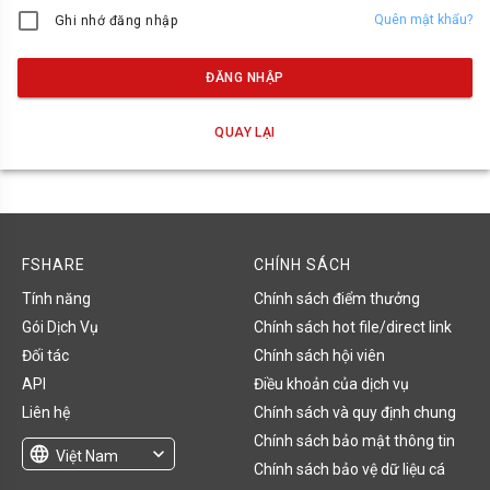
Quên mật khẩu?
Ghi nhớ đăng nhập
ĐĂNG NHẬP
QUAY LẠI
FSHARE
CHÍNH SÁCH
Tính năng
Chính sách điểm thưởng
Gói Dịch Vụ
Chính sách hot file/direct link
Đối tác
Chính sách hội viên
API
Điều khoản của dịch vụ
Liên hệ
Chính sách và quy định chung
Chính sách bảo mật thông tin
language
expand_more
Việt Nam
Chính sách bảo vệ dữ liệu cá
English