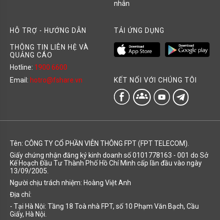
nhân
HỖ TRỢ - HƯỚNG DẪN
TẢI ỨNG DỤNG
THÔNG TIN LIÊN HỆ VÀ
QUẢNG CÁO
Hotline:
1900 6600
KẾT NỐI VỚI CHÚNG TÔI
Email:
hotro@fshare.vn
groups
Tên: CÔNG TY CỔ PHẦN VIỄN THÔNG FPT (FPT TELECOM).
Giấy chứng nhận đăng ký kinh doanh số 0101778163 - 001 do Sở
Kế Hoạch Đầu Tư Thành Phố Hồ Chí Minh cấp lần đầu vào ngày
13/09/2005.
Người chịu trách nhiệm: Hoàng Việt Anh
Địa chỉ:
- Tại Hà Nội: Tầng 18 Toà nhà FPT, số 10 Phạm Văn Bạch, Cầu
Giấy, Hà Nội.